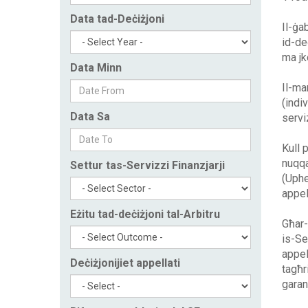
Data tad-Deċiżjoni
Il-ġa
id-de
ma jk
Data Minn
Il-ma
(indi
Data Sa
serviz
Kull p
nuqqa
Settur tas-Servizzi Finanzjarji
(Uphel
appel
Eżitu tad-deċiżjoni tal-Arbitru
Għar-
is-Ser
appel
Deċiżjonijiet appellati
tagħr
garan