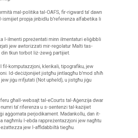
rmità mal-politika tal-OAFS, fir-rigward ta' dawn
-ismijiet propja jinbidlu b'referenza alfabetika li
ka l-ilmenti ppreżentati minn ilmentaturi eliġibbli
nzjati jew awtorizzati mir-regolatur Malti tas-
, din tkun torbot liż-żewġ partijiet.
ll fil-komputazzjoni, klerikali, tipografiku, jew
oni. Id-deċiżjonijiet jistgħu jintlaqgħu b'mod sħiħ
ew jiġu rrifjutati (Not upheld), u jistgħu jiġu
rreferu għall-websajt tal-eCourts tal-Aġenzija dwar
numri ta' riferenza u s-sentenzi tal-każijiet
 jiġi aġġornata perjodikament. Madankollu, dan it-
 ma nagħmlu l-ebda rappreżentazzjoni jew nagħtu
eżattezza jew l-affidabbiltà tiegħu.