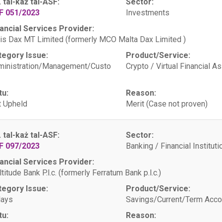
. tal-każ tal-ASF:
Sector:
F 051/2023
Investments
ancial Services Provider:
is Dax MT Limited (formerly MCO Malta Dax Limited )
tegory Issue:
Product/Service:
ministration/Management/Custo
Crypto / Virtual Financial A
tu:
Reason:
 Upheld
Merit (Case not proven)
. tal-każ tal-ASF:
Sector:
F 097/2023
Banking / Financial Instituti
ancial Services Provider:
titude Bank P.l.c. (formerly Ferratum Bank p.l.c.)
tegory Issue:
Product/Service:
lays
Savings/Current/Term Acco
tu:
Reason: