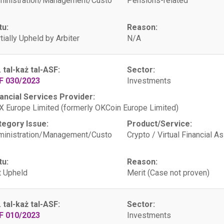
ministration/Management/Custo
Pensions-related
tu:
Reason:
tially Upheld by Arbiter
N/A
. tal-każ tal-ASF:
Sector:
F 030/2023
Investments
ancial Services Provider:
 Europe Limited (formerly OKCoin Europe Limited)
tegory Issue:
Product/Service:
ministration/Management/Custo
Crypto / Virtual Financial A
tu:
Reason:
 Upheld
Merit (Case not proven)
. tal-każ tal-ASF:
Sector:
F 010/2023
Investments