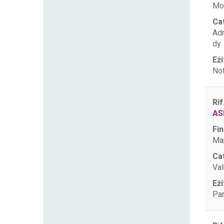
Mo
Ca
Ad
dy
Eżi
Not
Rif
AS
Fin
Map
Ca
Val
Eżi
Par