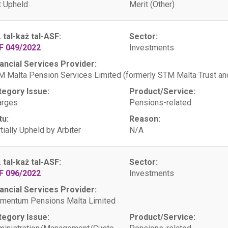
 Upheld
Merit (Other)
. tal-każ tal-ASF:
Sector:
F 049/2022
Investments
ancial Services Provider:
 Malta Pension Services Limited (formerly STM Malta Trust 
tegory Issue:
Product/Service:
arges
Pensions-related
tu:
Reason:
tially Upheld by Arbiter
N/A
. tal-każ tal-ASF:
Sector:
F 096/2022
Investments
ancial Services Provider:
mentum Pensions Malta Limited
tegory Issue:
Product/Service: