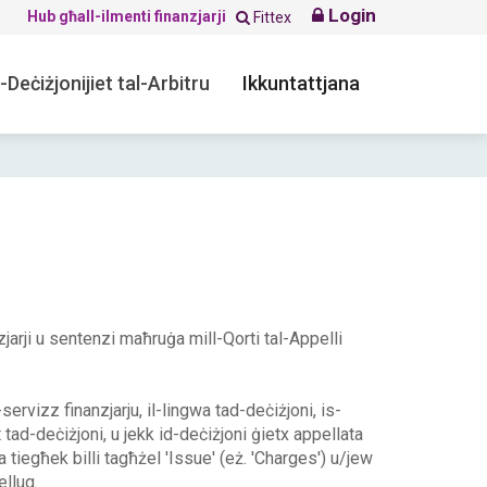
Login
Hub għall-ilmenti finanzjarji
Fittex
-Deċiżjonijiet tal-Arbitru
Ikkuntattjana
nzjarji u sentenzi maħruġa mill-Qorti tal-Appelli
s-servizz finanzjarju, il-lingwa tad-deċiżjoni, is-
t tad-deċiżjoni, u jekk id-deċiżjoni ġietx appellata
żla tiegħek billi tagħżel 'Issue' (eż. 'Charges') u/jew
ellug.