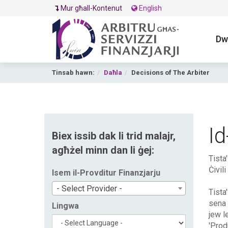
Mur għall-Kontenut
English
Dw
Tinsab hawn:
Daħla
Decisions of The Arbiter
Id
Biex issib dak li trid malajr,
agħżel minn dan li ġej:
Tista
Ċivili
Isem il-Provditur Finanzjarju
- Select Provider -
Tista'
sena 
Lingwa
jew le
'Prod