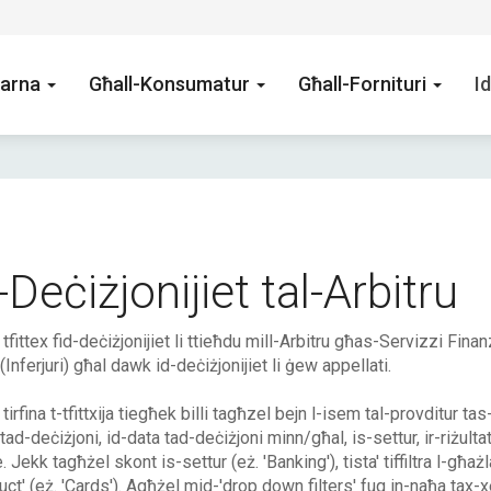
arna
Għall-Konsumatur
Għall-Fornituri
Id
-Deċiżjonijiet tal-Arbitru
' tfittex fid-deċiżjonijiet li ttieħdu mill-Arbitru għas-Servizzi Fina
 (Inferjuri) għal dawk id-deċiżjonijiet li ġew appellati.
 tirfina t-tfittxija tiegħek billi tagħzel bejn l-isem tal-provditur ta
tad-deċiżjoni, id-data tad-deċiżjoni minn/għal, is-settur, ir-riżulta
. Jekk tagħżel skont is-settur (eż. 'Banking'), tista' tiffiltra l-għa
uct' (eż. 'Cards'). Agħżel mid-'drop down filters' fuq in-naħa tax-x