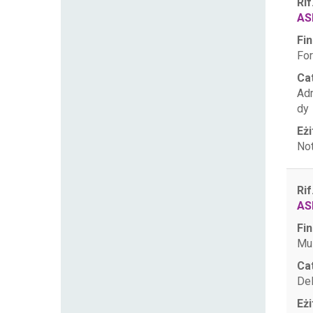
Rif
AS
Fin
For
Ca
Ad
dy
Eżi
Not
Rif
AS
Fin
Mul
Ca
De
Eżi