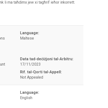
link li ma taħdimx jew xi tagħrif ieħor inkorrett.
Language:
ons
Maltese
Data tad-deċiżjoni tal-Arbitru:
unt
17/11/2023
Rif. tal-Qorti tal-Appell:
Not Appealed
Language:
English