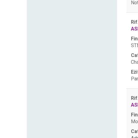
Not
Rif
AS
Fin
STM
Ca
Ch
Eżi
Par
Rif
AS
Fin
Mo
Ca