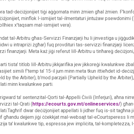
bra tad-deċiżjonijiet tiġi aġġornata minn żmien għal żmien. F'konfo
ċiżjonijiet, minflok l-ismijiet tal-ilmentaturi jintużaw psewdonimi (l
ollhiex x'taqsam mal-ismijiet vera).
ndat tal-Arbitru għas-Servizzi Finanzjarji hu li jinvestiga u jiġġudi
vidwi u intrapriżi żgħar) fuq provdituri tas-servizzi finanzjarji liċe
zi finanzjarji. Meta każ jiġi referut lill-Arbitru u tinħareġ deċiżjoni
arti tista' titlob lill-Arbitru jikkjarifika jew jikkoreġi kwalunkwe żba
sijiet simili f'temp ta' 15-il jum minn meta tkun ittieħdet id-deċiżj
d by the Arbiter), b'mod parzjali (Partially Upheld by the Arbiter), j
lati minn kwalunkwe parti.
rigward ta' sentenzital-Qorti tal-Appelli Ċivili (Inferjuri), aħna ni
vizzi tal-Qrati (
https://ecourts.gov.mt/onlineservices/
) għan-
lati.Tagħrif dwar deċiżjonijiet appellati li jidher fuq is-sit tagħna
if għandu dejjem jiġi ċċekkjat mal-websajt tal-eCourtsperess li
zija ta' kwalunkwe tip, espressa jew impliċita, tal-kompletezza, l-