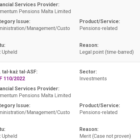
ancial Services Provider:
mentum Pensions Malta Limited
tegory Issue:
Product/Service:
ministration/Management/Custo
Pensions-related
tu:
Reason:
 Upheld
Legal point (time-barred)
. tal-każ tal-ASF:
Sector:
F 110/2022
Investments
ancial Services Provider:
mentum Pensions Malta Limited
tegory Issue:
Product/Service:
ministration/Management/Custo
Pensions-related
tu:
Reason:
 Upheld
Merit (Case not proven)