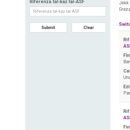
Riferenza tal-każ tal-ASF
Jekk
Grazz
Swit
Submit
Clear
Rif
AS
Fin
Ban
Ca
Una
Eżi
Par
Rif
AS
Fin