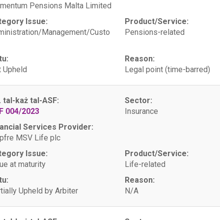
mentum Pensions Malta Limited
tegory Issue:
Product/Service:
ministration/Management/Custo
Pensions-related
tu:
Reason:
 Upheld
Legal point (time-barred)
. tal-każ tal-ASF:
Sector:
F 004/2023
Insurance
ancial Services Provider:
fre MSV Life plc
tegory Issue:
Product/Service:
ue at maturity
Life-related
tu:
Reason:
tially Upheld by Arbiter
N/A