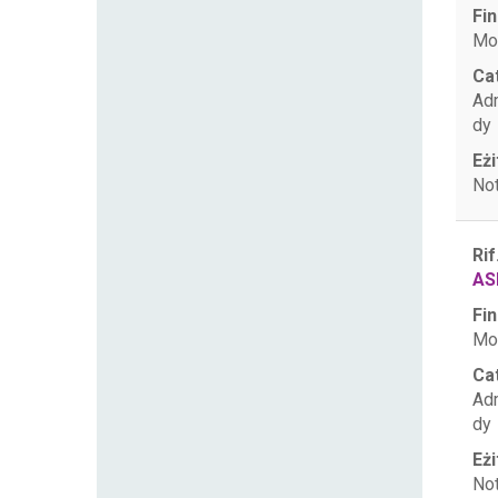
Fin
Mo
Ca
Ad
dy
Eżi
Not
Rif
AS
Fin
Mo
Ca
Ad
dy
Eżi
Not