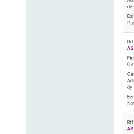
Ad
dy
Eżi
Par
Rif
AS
Fin
OKX
Ca
Ad
dy
Eżi
Not
Rif
AS