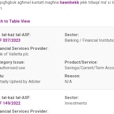
 jogħġbok agħmel kuntatt magħna
hawnhekk
jekk tiltaqa' ma' xi 
i.
ch to Table View
. tal-każ tal-ASF:
Sector:
F 037/2023
Banking / Financial Instituti
ancial Services Provider:
k of Valletta plc
tegory Issue:
Product/Service:
uthorised use
Savings/Current/Term Acco
tu:
Reason:
tially Upheld by Arbiter
N/A
. tal-każ tal-ASF:
Sector:
F 149/2022
Investments
ancial Services Provider: