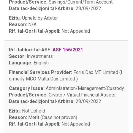
Product/Service:
Savings/Current/Term Account
Data tad-deċiżjoni tal-Arbitru:
28/09/2022
Eżitu:
Upheld by Arbiter
Reason:
N/A
Rif. tal-Qorti tal-Appell:
Not Appealed
Rif. tal-każ tal-ASF:
ASF 156/2021
Sector:
Investments
Language:
English
Financial Services Provider:
Foris Dax MT Limited (f
ormerly MCO Malta Dax Limited )
Category Issue:
Administration/Management/Custody
Product/Service:
Crypto / Virtual Financial Assets
Data tad-deċiżjoni tal-Arbitru:
28/09/2022
Eżitu:
Not Upheld
Reason:
Merit (Case not proven)
Rif. tal-Qorti tal-Appell:
Not Appealed