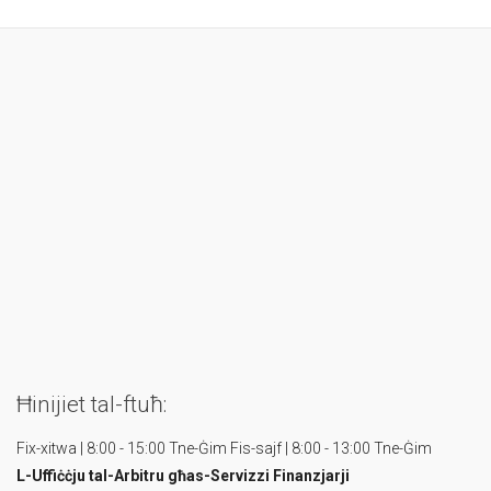
Ħinijiet tal-ftuħ:
Fix-xitwa | 8:00 - 15:00 Tne-Ġim
Fis-sajf | 8:00 - 13:00 Tne-Ġim
L-Uffiċċju tal-Arbitru
għas-Servizzi Finanzjarji