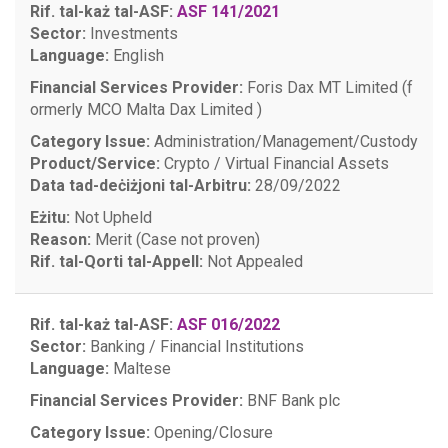
Rif. tal-każ tal-ASF:
ASF 141/2021
Sector:
Investments
Language:
English
Financial Services Provider:
Foris Dax MT Limited (f
ormerly MCO Malta Dax Limited )
Category Issue:
Administration/Management/Custody
Product/Service:
Crypto / Virtual Financial Assets
Data tad-deċiżjoni tal-Arbitru:
28/09/2022
Eżitu:
Not Upheld
Reason:
Merit (Case not proven)
Rif. tal-Qorti tal-Appell:
Not Appealed
Rif. tal-każ tal-ASF:
ASF 016/2022
Sector:
Banking / Financial Institutions
Language:
Maltese
Financial Services Provider:
BNF Bank plc
Category Issue:
Opening/Closure