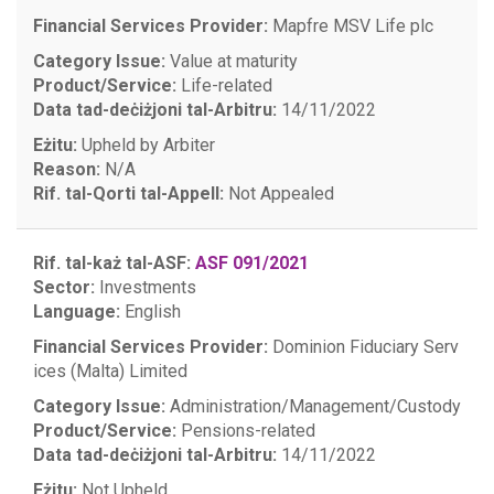
Financial Services Provider:
Mapfre MSV Life plc
Category Issue:
Value at maturity
Product/Service:
Life-related
Data tad-deċiżjoni tal-Arbitru:
14/11/2022
Eżitu:
Upheld by Arbiter
Reason:
N/A
Rif. tal-Qorti tal-Appell:
Not Appealed
Rif. tal-każ tal-ASF:
ASF 091/2021
Sector:
Investments
Language:
English
Financial Services Provider:
Dominion Fiduciary Serv
ices (Malta) Limited
Category Issue:
Administration/Management/Custody
Product/Service:
Pensions-related
Data tad-deċiżjoni tal-Arbitru:
14/11/2022
Eżitu:
Not Upheld