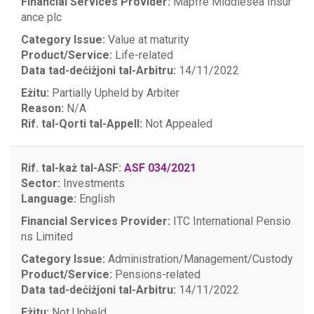
Financial Services Provider:
Mapfre Middlesea Insur
ance plc
Category Issue:
Value at maturity
Product/Service:
Life-related
Data tad-deċiżjoni tal-Arbitru:
14/11/2022
Eżitu:
Partially Upheld by Arbiter
Reason:
N/A
Rif. tal-Qorti tal-Appell:
Not Appealed
Rif. tal-każ tal-ASF:
ASF 034/2021
Sector:
Investments
Language:
English
Financial Services Provider:
ITC International Pensio
ns Limited
Category Issue:
Administration/Management/Custody
Product/Service:
Pensions-related
Data tad-deċiżjoni tal-Arbitru:
14/11/2022
Eżitu:
Not Upheld