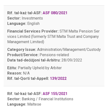
Rif. tal-każ tal-ASF:
ASF 080/2021
Sector:
Investments
Language:
English
Financial Services Provider:
STM Malta Pension Ser
vices Limited (formerly STM Malta Trust and Company
Management Limited)
Category Issue:
Administration/Management/Custody
Product/Service:
Pensions-related
Data tad-deċiżjoni tal-Arbitru:
28/09/2022
Eżitu:
Partially Upheld by Arbiter
Reason:
N/A
Rif. tal-Qorti tal-Appell:
139/2022
Rif. tal-każ tal-ASF:
ASF 155/2021
Sector:
Banking / Financial Institutions
Language:
Maltese