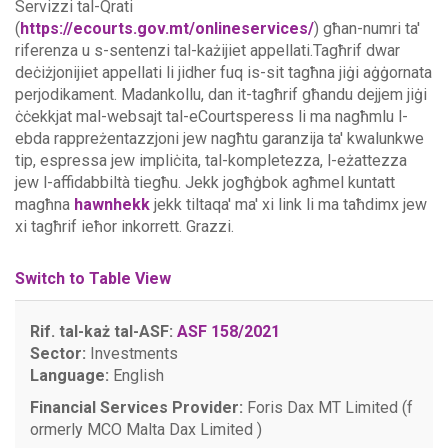
Servizzi tal-Qrati
(
https://ecourts.gov.mt/onlineservices/
) għan-numri ta'
riferenza u s-sentenzi tal-każijiet appellati.Tagħrif dwar
deċiżjonijiet appellati li jidher fuq is-sit tagħna jiġi aġġornata
perjodikament. Madankollu, dan it-tagħrif għandu dejjem jiġi
ċċekkjat mal-websajt tal-eCourtsperess li ma nagħmlu l-
ebda rappreżentazzjoni jew nagħtu garanzija ta' kwalunkwe
tip, espressa jew impliċita, tal-kompletezza, l-eżattezza
jew l-affidabbiltà tiegħu.
Jekk jogħġbok agħmel kuntatt
magħna
hawnhekk
jekk tiltaqa' ma' xi link li ma taħdimx jew
xi tagħrif ieħor inkorrett. Grazzi.
Switch to Table View
Rif. tal-każ tal-ASF:
ASF 158/2021
Sector:
Investments
Language:
English
Financial Services Provider:
Foris Dax MT Limited (f
ormerly MCO Malta Dax Limited )