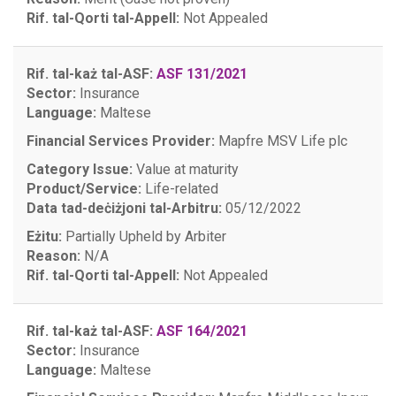
Rif. tal-Qorti tal-Appell:
Not Appealed
Rif. tal-każ tal-ASF:
ASF 131/2021
Sector:
Insurance
Language:
Maltese
Financial Services Provider:
Mapfre MSV Life plc
Category Issue:
Value at maturity
Product/Service:
Life-related
Data tad-deċiżjoni tal-Arbitru:
05/12/2022
Eżitu:
Partially Upheld by Arbiter
Reason:
N/A
Rif. tal-Qorti tal-Appell:
Not Appealed
Rif. tal-każ tal-ASF:
ASF 164/2021
Sector:
Insurance
Language:
Maltese