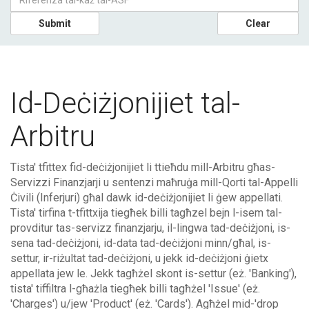
Submit
Clear
Id-Deċiżjonijiet tal-
Arbitru
Tista' tfittex fid-deċiżjonijiet li ttieħdu mill-Arbitru għas-
Servizzi Finanzjarji u sentenzi maħruġa mill-Qorti tal-Appelli
Ċivili (Inferjuri) għal dawk id-deċiżjonijiet li ġew appellati.
Tista' tirfina t-tfittxija tiegħek billi tagħzel bejn l-isem tal-
provditur tas-servizz finanzjarju, il-lingwa tad-deċiżjoni, is-
sena tad-deċiżjoni, id-data tad-deċiżjoni minn/għal, is-
settur, ir-riżultat tad-deċiżjoni, u jekk id-deċiżjoni ġietx
appellata jew le. Jekk tagħżel skont is-settur (eż. 'Banking'),
tista' tiffiltra l-għażla tiegħek billi tagħżel 'Issue' (eż.
'Charges') u/jew 'Product' (eż. 'Cards'). Agħżel mid-'drop