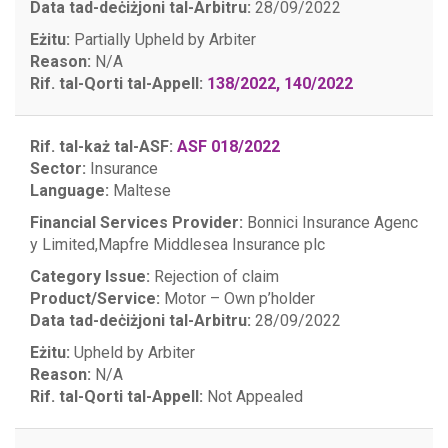
Data tad-deċiżjoni tal-Arbitru:
28/09/2022
Eżitu:
Partially Upheld by Arbiter
Reason:
N/A
Rif. tal-Qorti tal-Appell:
138/2022, 140/2022
Rif. tal-każ tal-ASF:
ASF 018/2022
Sector:
Insurance
Language:
Maltese
Financial Services Provider:
Bonnici Insurance Agenc
y Limited,
Mapfre Middlesea Insurance plc
Category Issue:
Rejection of claim
Product/Service:
Motor – Own p’holder
Data tad-deċiżjoni tal-Arbitru:
28/09/2022
Eżitu:
Upheld by Arbiter
Reason:
N/A
Rif. tal-Qorti tal-Appell:
Not Appealed