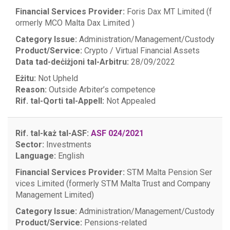
Financial Services Provider:
Foris Dax MT Limited (f
ormerly MCO Malta Dax Limited )
Category Issue:
Administration/Management/Custody
Product/Service:
Crypto / Virtual Financial Assets
Data tad-deċiżjoni tal-Arbitru:
28/09/2022
Eżitu:
Not Upheld
Reason:
Outside Arbiter’s competence
Rif. tal-Qorti tal-Appell:
Not Appealed
Rif. tal-każ tal-ASF:
ASF 024/2021
Sector:
Investments
Language:
English
Financial Services Provider:
STM Malta Pension Ser
vices Limited (formerly STM Malta Trust and Company
Management Limited)
Category Issue:
Administration/Management/Custody
Product/Service:
Pensions-related