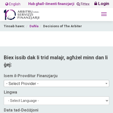
Login
Hub għall-ilmenti finanzjarji
English
Fittex
Togg
navig
Tinsab hawn:
Daħla
Decisions of The Arbiter
Biex issib dak li trid malajr, agħżel minn dan li
ġej:
Isem il-Provditur Finanzjarju
- Select Provider -
Lingwa
Data tad-Deċiżjoni