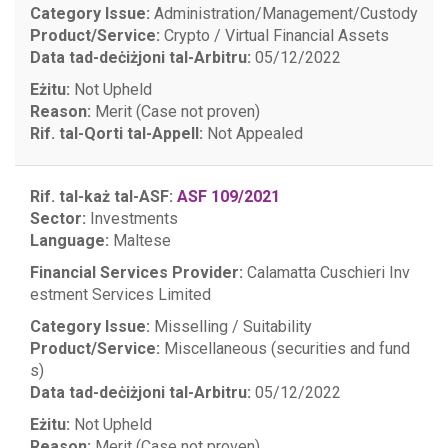
Category Issue:
Administration/Management/Custody
Product/Service:
Crypto / Virtual Financial Assets
Data tad-deċiżjoni tal-Arbitru:
05/12/2022
Eżitu:
Not Upheld
Reason:
Merit (Case not proven)
Rif. tal-Qorti tal-Appell:
Not Appealed
Rif. tal-każ tal-ASF:
ASF 109/2021
Sector:
Investments
Language:
Maltese
Financial Services Provider:
Calamatta Cuschieri Inv
estment Services Limited
Category Issue:
Misselling / Suitability
Product/Service:
Miscellaneous (securities and fund
s)
Data tad-deċiżjoni tal-Arbitru:
05/12/2022
Eżitu:
Not Upheld
Reason:
Merit (Case not proven)