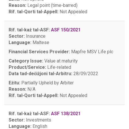
Reason:
Legal point (time-barred)
Rif. tal-Qorti tal-Appell:
Not Appealed
Rif. tal-każ tal-ASF:
ASF 150/2021
Sector:
Insurance
Language:
Maltese
Financial Services Provider:
Mapfre MSV Life plc
Category Issue:
Value at maturity
Product/Service:
Life-related
Data tad-deċiżjoni tal-Arbitru:
28/09/2022
Eżitu:
Partially Upheld by Arbiter
Reason:
N/A
Rif. tal-Qorti tal-Appell:
Not Appealed
Rif. tal-każ tal-ASF:
ASF 138/2021
Sector:
Investments
Language:
English