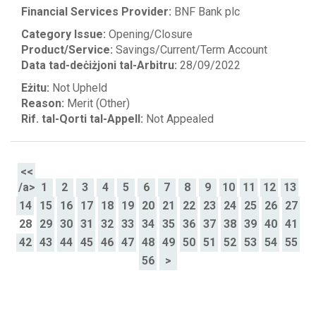
Financial Services Provider:
BNF Bank plc
Category Issue:
Opening/Closure
Product/Service:
Savings/Current/Term Account
Data tad-deċiżjoni tal-Arbitru:
28/09/2022
Eżitu:
Not Upheld
Reason:
Merit (Other)
Rif. tal-Qorti tal-Appell:
Not Appealed
<<
/a>
1
2
3
4
5
6
7
8
9
10
11
12
13
14
15
16
17
18
19
20
21
22
23
24
25
26
27
28
29
30
31
32
33
34
35
36
37
38
39
40
41
42
43
44
45
46
47
48
49
50
51
52
53
54
55
56
>