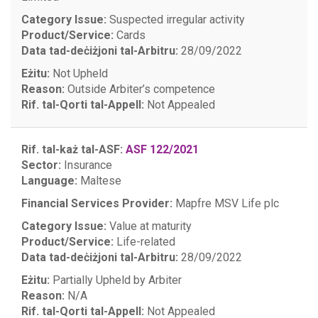
Category Issue:
Suspected irregular activity
Product/Service:
Cards
Data tad-deċiżjoni tal-Arbitru:
28/09/2022
Eżitu:
Not Upheld
Reason:
Outside Arbiter’s competence
Rif. tal-Qorti tal-Appell:
Not Appealed
Rif. tal-każ tal-ASF:
ASF 122/2021
Sector:
Insurance
Language:
Maltese
Financial Services Provider:
Mapfre MSV Life plc
Category Issue:
Value at maturity
Product/Service:
Life-related
Data tad-deċiżjoni tal-Arbitru:
28/09/2022
Eżitu:
Partially Upheld by Arbiter
Reason:
N/A
Rif. tal-Qorti tal-Appell:
Not Appealed