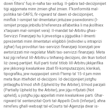
down filters' fuq in-naħa tax-xellug.
Il-ġabra tad-deċiżjonijiet
tiġi aġġornata minn żmien għal żmien. F'konformità mal-
politika tal-OAFS, fir-rigward ta' dawn id-deċiżjonijiet,
minflok l-ismijiet tal-ilmentaturi jintużaw psewdonimi (l-
ismijiet propja jinbidlu b'referenza alfabetika li ma jkollhiex
x'taqsam mal-ismijiet vera).
Il-mandat tal-Arbitru għas-
Servizzi Finanzjarji hu li jinvestiga u jiġġudika l-ilmenti
ppreżentati minn ilmentaturi eliġibbli (individwi u intrapriżi
żgħar) fuq provdituri tas-servizzi finanzjarji liċenzjati jew
awtorizzati mir-regolatur Malti tas-servizzi finanzjarji. Meta
każ jiġi referut lill-Arbitru u tinħareġ deċiżjoni, din tkun torbot
liż-żewġ partijiet.
Kull parti tista' titlob lill-Arbitru jikkjarifika
jew jikkoreġi kwalunkwe żball fil-komputazzjoni, klerikali,
tipografiku, jew nuqqasijiet simili f'temp ta' 15-il jum minn
meta tkun ittieħdet id-deċiżjoni. Id-deċiżjonijiet jistgħu
jintlaqgħu b'mod sħiħ (Upheld by the Arbiter), b'mod parzjali
(Partially Upheld by the Arbiter), jew jiġu rrifjutati (Not
upheld), u jistgħu jiġu appellati minn kwalunkwe parti.
Għar-
rigward ta' sentenzital-Qorti tal-Appelli Ċivili (Inferjuri), aħna
nirreferu għall-websajt tal-eCourts tal-Aġenzija dwar is-