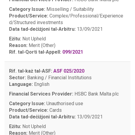
Category Issue:
Misselling / Suitability
Product/Service:
Complex/Professional/Experience
d/Structured investments
Data tad-deċiżjoni tal-Arbitru:
13/09/2021
Eżitu:
Not Upheld
Reason:
Merit (Other)
Rif. tal-Qorti tal-Appell:
099/2021
Rif. tal-każ tal-ASF:
ASF 025/2020
Sector:
Banking / Financial Institutions
Language:
English
Financial Services Provider:
HSBC Bank Malta plc
Category Issue:
Unauthorised use
Product/Service:
Cards
Data tad-deċiżjoni tal-Arbitru:
13/09/2021
Eżitu:
Not Upheld
Reason:
Merit (Other)