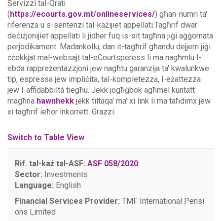
Servizzi tal-Qrati
(
https://ecourts.gov.mt/onlineservices/
) għan-numri ta'
riferenza u s-sentenzi tal-każijiet appellati.Tagħrif dwar
deċiżjonijiet appellati li jidher fuq is-sit tagħna jiġi aġġornata
perjodikament. Madankollu, dan it-tagħrif għandu dejjem jiġi
ċċekkjat mal-websajt tal-eCourtsperess li ma nagħmlu l-
ebda rappreżentazzjoni jew nagħtu garanzija ta' kwalunkwe
tip, espressa jew impliċita, tal-kompletezza, l-eżattezza
jew l-affidabbiltà tiegħu.
Jekk jogħġbok agħmel kuntatt
magħna
hawnhekk
jekk tiltaqa' ma' xi link li ma taħdimx jew
xi tagħrif ieħor inkorrett. Grazzi.
Switch to Table View
Rif. tal-każ tal-ASF:
ASF 058/2020
Sector:
Investments
Language:
English
Financial Services Provider:
TMF International Pensi
ons Limited