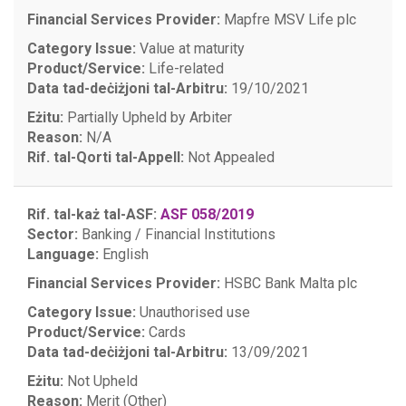
Financial Services Provider:
Mapfre MSV Life plc
Category Issue:
Value at maturity
Product/Service:
Life-related
Data tad-deċiżjoni tal-Arbitru:
19/10/2021
Eżitu:
Partially Upheld by Arbiter
Reason:
N/A
Rif. tal-Qorti tal-Appell:
Not Appealed
Rif. tal-każ tal-ASF:
ASF 058/2019
Sector:
Banking / Financial Institutions
Language:
English
Financial Services Provider:
HSBC Bank Malta plc
Category Issue:
Unauthorised use
Product/Service:
Cards
Data tad-deċiżjoni tal-Arbitru:
13/09/2021
Eżitu:
Not Upheld
Reason:
Merit (Other)