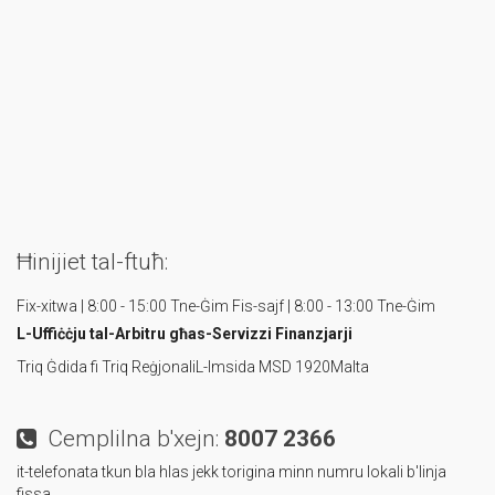
Ħinijiet tal-ftuħ:
Fix-xitwa | 8:00 - 15:00 Tne-Ġim
Fis-sajf | 8:00 - 13:00 Tne-Ġim
L-Uffiċċju tal-Arbitru
għas-Servizzi Finanzjarji
Triq Ġdida fi Triq Reġjonali
L-Imsida MSD 1920
Malta
Cemplilna b'xejn:
8007 2366
it-telefonata tkun bla hlas jekk torigina minn numru lokali b'linja
fissa