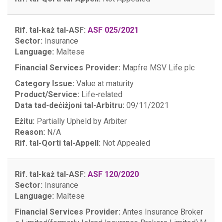
Rif. tal-każ tal-ASF:
ASF 025/2021
Sector:
Insurance
Language:
Maltese
Financial Services Provider:
Mapfre MSV Life plc
Category Issue:
Value at maturity
Product/Service:
Life-related
Data tad-deċiżjoni tal-Arbitru:
09/11/2021
Eżitu:
Partially Upheld by Arbiter
Reason:
N/A
Rif. tal-Qorti tal-Appell:
Not Appealed
Rif. tal-każ tal-ASF:
ASF 120/2020
Sector:
Insurance
Language:
Maltese
Financial Services Provider:
Antes Insurance Broker