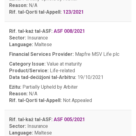
Reason:
N/A
Rif. tal-Qorti tal-Appell:
123/2021
Rif. tal-każ tal-ASF:
ASF 008/2021
Sector:
Insurance
Language:
Maltese
Financial Services Provider:
Mapfre MSV Life plc
Category Issue:
Value at maturity
Product/Service:
Life-related
Data tad-deċiżjoni tal-Arbitru:
19/10/2021
Eżitu:
Partially Upheld by Arbiter
Reason:
N/A
Rif. tal-Qorti tal-Appell:
Not Appealed
Rif. tal-każ tal-ASF:
ASF 005/2021
Sector:
Insurance
Language:
Maltese