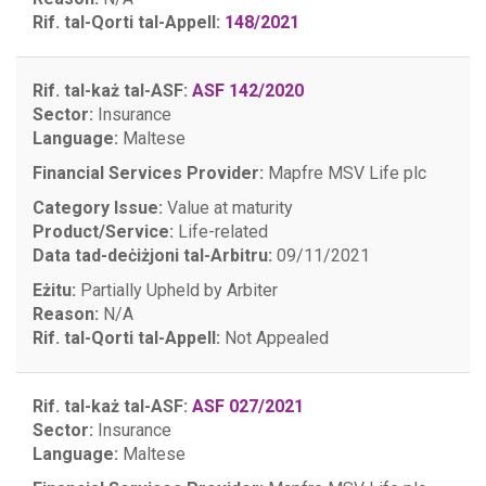
Rif. tal-Qorti tal-Appell:
148/2021
Rif. tal-każ tal-ASF:
ASF 142/2020
Sector:
Insurance
Language:
Maltese
Financial Services Provider:
Mapfre MSV Life plc
Category Issue:
Value at maturity
Product/Service:
Life-related
Data tad-deċiżjoni tal-Arbitru:
09/11/2021
Eżitu:
Partially Upheld by Arbiter
Reason:
N/A
Rif. tal-Qorti tal-Appell:
Not Appealed
Rif. tal-każ tal-ASF:
ASF 027/2021
Sector:
Insurance
Language:
Maltese