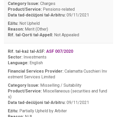
Category Issue:
Charges
Product/Service:
Pensions-related
Data tad-deċiżjoni tal-Arbitru:
09/11/2021
Eżitu:
Not Upheld
Reason:
Merit (Other)
Rif. tal-Qorti tal-Appell:
Not Appealed
Rif. tal-każ tal-ASF:
ASF 007/2020
Sector:
Investments
Language:
English
Financial Services Provider:
Calamatta Cuschieri Inv
estment Services Limited
Category Issue:
Misselling / Suitability
Product/Service:
Miscellaneous (securities and fund
s)
Data tad-deċiżjoni tal-Arbitru:
09/11/2021
Eżitu:
Partially Upheld by Arbiter
Reason:
N/A