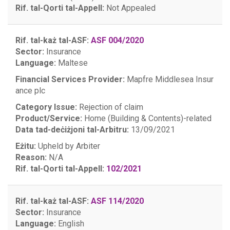
Rif. tal-Qorti tal-Appell:
Not Appealed
Rif. tal-każ tal-ASF:
ASF 004/2020
Sector:
Insurance
Language:
Maltese
Financial Services Provider:
Mapfre Middlesea Insur
ance plc
Category Issue:
Rejection of claim
Product/Service:
Home (Building & Contents)-related
Data tad-deċiżjoni tal-Arbitru:
13/09/2021
Eżitu:
Upheld by Arbiter
Reason:
N/A
Rif. tal-Qorti tal-Appell:
102/2021
Rif. tal-każ tal-ASF:
ASF 114/2020
Sector:
Insurance
Language:
English