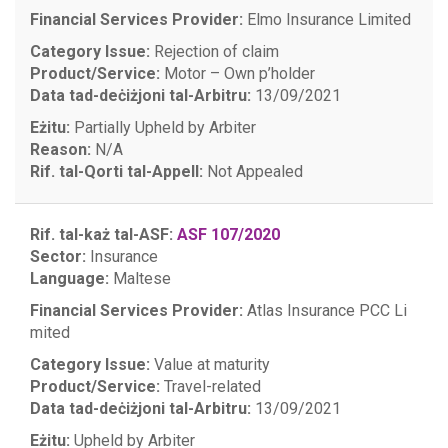
Financial Services Provider:
Elmo Insurance Limited
Category Issue:
Rejection of claim
Product/Service:
Motor – Own p’holder
Data tad-deċiżjoni tal-Arbitru:
13/09/2021
Eżitu:
Partially Upheld by Arbiter
Reason:
N/A
Rif. tal-Qorti tal-Appell:
Not Appealed
Rif. tal-każ tal-ASF:
ASF 107/2020
Sector:
Insurance
Language:
Maltese
Financial Services Provider:
Atlas Insurance PCC Li
mited
Category Issue:
Value at maturity
Product/Service:
Travel-related
Data tad-deċiżjoni tal-Arbitru:
13/09/2021
Eżitu:
Upheld by Arbiter