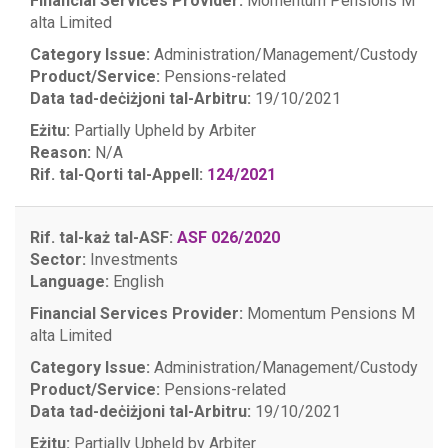
Financial Services Provider:
Momentum Pensions M
alta Limited
Category Issue:
Administration/Management/Custody
Product/Service:
Pensions-related
Data tad-deċiżjoni tal-Arbitru:
19/10/2021
Eżitu:
Partially Upheld by Arbiter
Reason:
N/A
Rif. tal-Qorti tal-Appell:
124/2021
Rif. tal-każ tal-ASF:
ASF 026/2020
Sector:
Investments
Language:
English
Financial Services Provider:
Momentum Pensions M
alta Limited
Category Issue:
Administration/Management/Custody
Product/Service:
Pensions-related
Data tad-deċiżjoni tal-Arbitru:
19/10/2021
Eżitu:
Partially Upheld by Arbiter