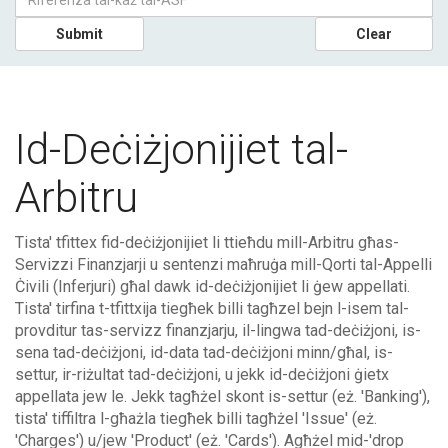
Submit
Clear
Id-Deċiżjonijiet tal-
Arbitru
Tista' tfittex fid-deċiżjonijiet li ttieħdu mill-Arbitru għas-
Servizzi Finanzjarji u sentenzi maħruġa mill-Qorti tal-Appelli
Ċivili (Inferjuri) għal dawk id-deċiżjonijiet li ġew appellati.
Tista' tirfina t-tfittxija tiegħek billi tagħzel bejn l-isem tal-
provditur tas-servizz finanzjarju, il-lingwa tad-deċiżjoni, is-
sena tad-deċiżjoni, id-data tad-deċiżjoni minn/għal, is-
settur, ir-riżultat tad-deċiżjoni, u jekk id-deċiżjoni ġietx
appellata jew le. Jekk tagħżel skont is-settur (eż. 'Banking'),
tista' tiffiltra l-għażla tiegħek billi tagħżel 'Issue' (eż.
'Charges') u/jew 'Product' (eż. 'Cards'). Agħżel mid-'drop