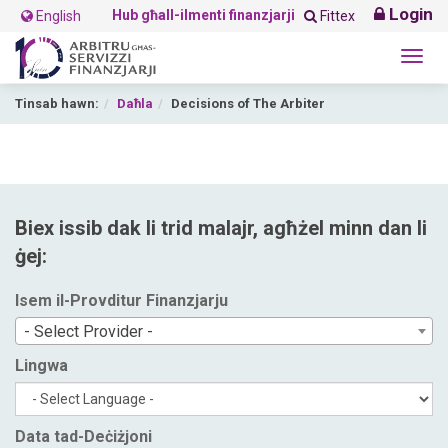
Login
Hub għall-ilmenti finanzjarji
English
Fittex
Togg
navig
Tinsab hawn:
Daħla
Decisions of The Arbiter
Biex issib dak li trid malajr, agħżel minn dan li
ġej:
Isem il-Provditur Finanzjarju
- Select Provider -
Lingwa
Data tad-Deċiżjoni