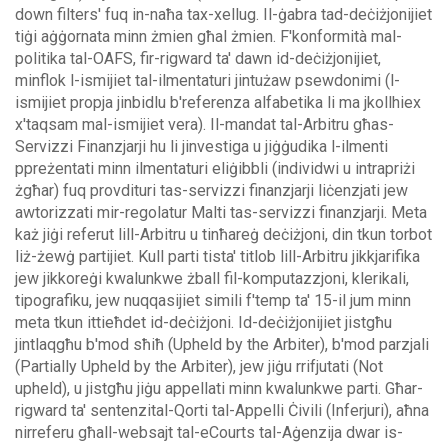
down filters' fuq in-naħa tax-xellug.
Il-ġabra tad-deċiżjonijiet
tiġi aġġornata minn żmien għal żmien. F'konformità mal-
politika tal-OAFS, fir-rigward ta' dawn id-deċiżjonijiet,
minflok l-ismijiet tal-ilmentaturi jintużaw psewdonimi (l-
ismijiet propja jinbidlu b'referenza alfabetika li ma jkollhiex
x'taqsam mal-ismijiet vera).
Il-mandat tal-Arbitru għas-
Servizzi Finanzjarji hu li jinvestiga u jiġġudika l-ilmenti
ppreżentati minn ilmentaturi eliġibbli (individwi u intrapriżi
żgħar) fuq provdituri tas-servizzi finanzjarji liċenzjati jew
awtorizzati mir-regolatur Malti tas-servizzi finanzjarji. Meta
każ jiġi referut lill-Arbitru u tinħareġ deċiżjoni, din tkun torbot
liż-żewġ partijiet.
Kull parti tista' titlob lill-Arbitru jikkjarifika
jew jikkoreġi kwalunkwe żball fil-komputazzjoni, klerikali,
tipografiku, jew nuqqasijiet simili f'temp ta' 15-il jum minn
meta tkun ittieħdet id-deċiżjoni. Id-deċiżjonijiet jistgħu
jintlaqgħu b'mod sħiħ (Upheld by the Arbiter), b'mod parzjali
(Partially Upheld by the Arbiter), jew jiġu rrifjutati (Not
upheld), u jistgħu jiġu appellati minn kwalunkwe parti.
Għar-
rigward ta' sentenzital-Qorti tal-Appelli Ċivili (Inferjuri), aħna
nirreferu għall-websajt tal-eCourts tal-Aġenzija dwar is-