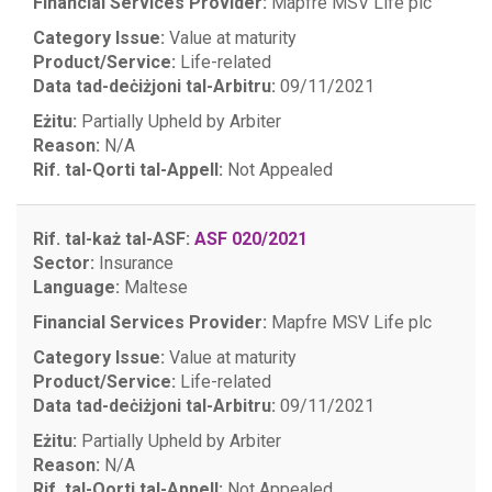
Financial Services Provider:
Mapfre MSV Life plc
Category Issue:
Value at maturity
Product/Service:
Life-related
Data tad-deċiżjoni tal-Arbitru:
09/11/2021
Eżitu:
Partially Upheld by Arbiter
Reason:
N/A
Rif. tal-Qorti tal-Appell:
Not Appealed
Rif. tal-każ tal-ASF:
ASF 020/2021
Sector:
Insurance
Language:
Maltese
Financial Services Provider:
Mapfre MSV Life plc
Category Issue:
Value at maturity
Product/Service:
Life-related
Data tad-deċiżjoni tal-Arbitru:
09/11/2021
Eżitu:
Partially Upheld by Arbiter
Reason:
N/A
Rif. tal-Qorti tal-Appell:
Not Appealed