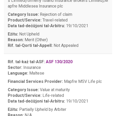
s Limited(formerly Island Insurance Brokers Limited),
M
apfre Middlesea Insurance plc
Category Issue:
Rejection of claim
Product/Service:
Travel-related
Data tad-deċiżjoni tal-Arbitru:
19/10/2021
Eżitu:
Not Upheld
Reason:
Merit (Other)
Rif. tal-Qorti tal-Appell:
Not Appealed
Rif. tal-każ tal-ASF:
ASF 130/2020
Sector:
Insurance
Language:
Maltese
Financial Services Provider:
Mapfre MSV Life plc
Category Issue:
Value at maturity
Product/Service:
Life-related
Data tad-deċiżjoni tal-Arbitru:
19/10/2021
Eżitu:
Partially Upheld by Arbiter
Reason:
N/A