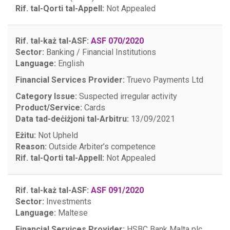
Rif. tal-Qorti tal-Appell:
Not Appealed
Rif. tal-każ tal-ASF:
ASF 070/2020
Sector:
Banking / Financial Institutions
Language:
English
Financial Services Provider:
Truevo Payments Ltd
Category Issue:
Suspected irregular activity
Product/Service:
Cards
Data tad-deċiżjoni tal-Arbitru:
13/09/2021
Eżitu:
Not Upheld
Reason:
Outside Arbiter’s competence
Rif. tal-Qorti tal-Appell:
Not Appealed
Rif. tal-każ tal-ASF:
ASF 091/2020
Sector:
Investments
Language:
Maltese
Financial Services Provider:
HSBC Bank Malta plc