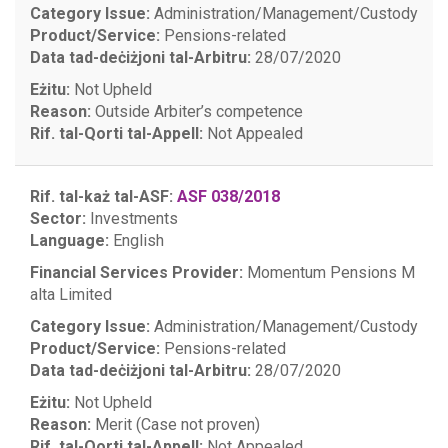
Category Issue:
Administration/Management/Custody
Product/Service:
Pensions-related
Data tad-deċiżjoni tal-Arbitru:
28/07/2020
Eżitu:
Not Upheld
Reason:
Outside Arbiter’s competence
Rif. tal-Qorti tal-Appell:
Not Appealed
Rif. tal-każ tal-ASF:
ASF 038/2018
Sector:
Investments
Language:
English
Financial Services Provider:
Momentum Pensions M
alta Limited
Category Issue:
Administration/Management/Custody
Product/Service:
Pensions-related
Data tad-deċiżjoni tal-Arbitru:
28/07/2020
Eżitu:
Not Upheld
Reason:
Merit (Case not proven)
Rif. tal-Qorti tal-Appell:
Not Appealed