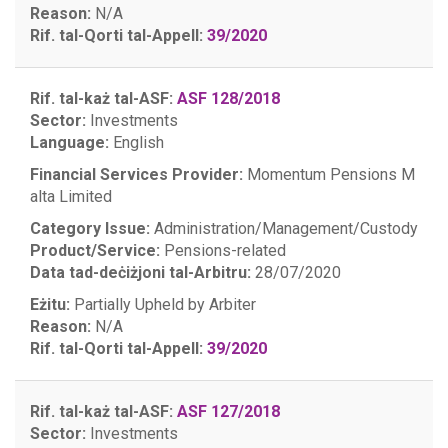
Reason:
N/A
Rif. tal-Qorti tal-Appell:
39/2020
Rif. tal-każ tal-ASF:
ASF 128/2018
Sector:
Investments
Language:
English
Financial Services Provider:
Momentum Pensions M
alta Limited
Category Issue:
Administration/Management/Custody
Product/Service:
Pensions-related
Data tad-deċiżjoni tal-Arbitru:
28/07/2020
Eżitu:
Partially Upheld by Arbiter
Reason:
N/A
Rif. tal-Qorti tal-Appell:
39/2020
Rif. tal-każ tal-ASF:
ASF 127/2018
Sector:
Investments