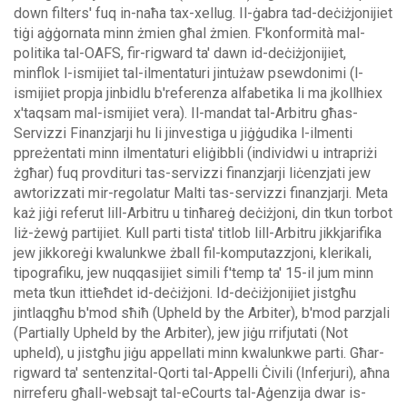
down filters' fuq in-naħa tax-xellug.
Il-ġabra tad-deċiżjonijiet
tiġi aġġornata minn żmien għal żmien. F'konformità mal-
politika tal-OAFS, fir-rigward ta' dawn id-deċiżjonijiet,
minflok l-ismijiet tal-ilmentaturi jintużaw psewdonimi (l-
ismijiet propja jinbidlu b'referenza alfabetika li ma jkollhiex
x'taqsam mal-ismijiet vera).
Il-mandat tal-Arbitru għas-
Servizzi Finanzjarji hu li jinvestiga u jiġġudika l-ilmenti
ppreżentati minn ilmentaturi eliġibbli (individwi u intrapriżi
żgħar) fuq provdituri tas-servizzi finanzjarji liċenzjati jew
awtorizzati mir-regolatur Malti tas-servizzi finanzjarji. Meta
każ jiġi referut lill-Arbitru u tinħareġ deċiżjoni, din tkun torbot
liż-żewġ partijiet.
Kull parti tista' titlob lill-Arbitru jikkjarifika
jew jikkoreġi kwalunkwe żball fil-komputazzjoni, klerikali,
tipografiku, jew nuqqasijiet simili f'temp ta' 15-il jum minn
meta tkun ittieħdet id-deċiżjoni. Id-deċiżjonijiet jistgħu
jintlaqgħu b'mod sħiħ (Upheld by the Arbiter), b'mod parzjali
(Partially Upheld by the Arbiter), jew jiġu rrifjutati (Not
upheld), u jistgħu jiġu appellati minn kwalunkwe parti.
Għar-
rigward ta' sentenzital-Qorti tal-Appelli Ċivili (Inferjuri), aħna
nirreferu għall-websajt tal-eCourts tal-Aġenzija dwar is-