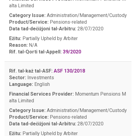
alta Limited
Category Issue:
Administration/Management/Custody
Product/Service:
Pensions-related
Data tad-deċiżjoni tal-Arbitru:
28/07/2020
Eżitu:
Partially Upheld by Arbiter
Reason:
N/A
Rif. tal-Qorti tal-Appell:
39/2020
Rif. tal-każ tal-ASF:
ASF 130/2018
Sector:
Investments
Language:
English
Financial Services Provider:
Momentum Pensions M
alta Limited
Category Issue:
Administration/Management/Custody
Product/Service:
Pensions-related
Data tad-deċiżjoni tal-Arbitru:
28/07/2020
Eżitu:
Partially Upheld by Arbiter