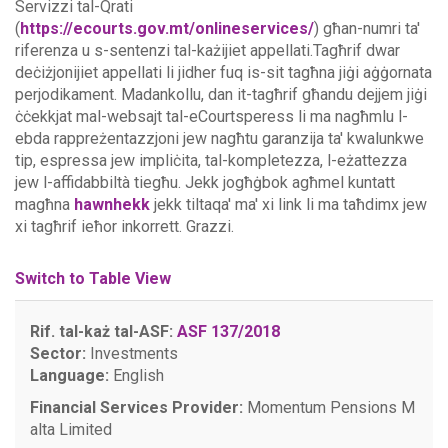
Servizzi tal-Qrati
(
https://ecourts.gov.mt/onlineservices/
) għan-numri ta'
riferenza u s-sentenzi tal-każijiet appellati.Tagħrif dwar
deċiżjonijiet appellati li jidher fuq is-sit tagħna jiġi aġġornata
perjodikament. Madankollu, dan it-tagħrif għandu dejjem jiġi
ċċekkjat mal-websajt tal-eCourtsperess li ma nagħmlu l-
ebda rappreżentazzjoni jew nagħtu garanzija ta' kwalunkwe
tip, espressa jew impliċita, tal-kompletezza, l-eżattezza
jew l-affidabbiltà tiegħu.
Jekk jogħġbok agħmel kuntatt
magħna
hawnhekk
jekk tiltaqa' ma' xi link li ma taħdimx jew
xi tagħrif ieħor inkorrett. Grazzi.
Switch to Table View
Rif. tal-każ tal-ASF:
ASF 137/2018
Sector:
Investments
Language:
English
Financial Services Provider:
Momentum Pensions M
alta Limited