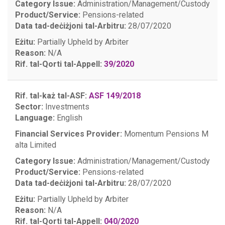
Category Issue:
Administration/Management/Custody
Product/Service:
Pensions-related
Data tad-deċiżjoni tal-Arbitru:
28/07/2020
Eżitu:
Partially Upheld by Arbiter
Reason:
N/A
Rif. tal-Qorti tal-Appell:
39/2020
Rif. tal-każ tal-ASF:
ASF 149/2018
Sector:
Investments
Language:
English
Financial Services Provider:
Momentum Pensions M
alta Limited
Category Issue:
Administration/Management/Custody
Product/Service:
Pensions-related
Data tad-deċiżjoni tal-Arbitru:
28/07/2020
Eżitu:
Partially Upheld by Arbiter
Reason:
N/A
Rif. tal-Qorti tal-Appell:
040/2020