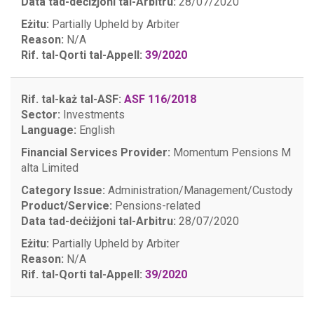
Data tad-deċiżjoni tal-Arbitru:
28/07/2020
Eżitu:
Partially Upheld by Arbiter
Reason:
N/A
Rif. tal-Qorti tal-Appell:
39/2020
Rif. tal-każ tal-ASF:
ASF 116/2018
Sector:
Investments
Language:
English
Financial Services Provider:
Momentum Pensions M
alta Limited
Category Issue:
Administration/Management/Custody
Product/Service:
Pensions-related
Data tad-deċiżjoni tal-Arbitru:
28/07/2020
Eżitu:
Partially Upheld by Arbiter
Reason:
N/A
Rif. tal-Qorti tal-Appell:
39/2020