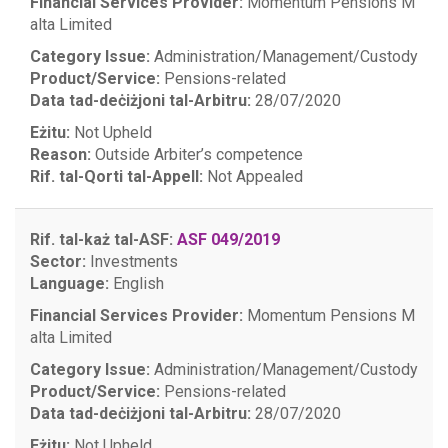
Financial Services Provider:
Momentum Pensions M
alta Limited
Category Issue:
Administration/Management/Custody
Product/Service:
Pensions-related
Data tad-deċiżjoni tal-Arbitru:
28/07/2020
Eżitu:
Not Upheld
Reason:
Outside Arbiter’s competence
Rif. tal-Qorti tal-Appell:
Not Appealed
Rif. tal-każ tal-ASF:
ASF 049/2019
Sector:
Investments
Language:
English
Financial Services Provider:
Momentum Pensions M
alta Limited
Category Issue:
Administration/Management/Custody
Product/Service:
Pensions-related
Data tad-deċiżjoni tal-Arbitru:
28/07/2020
Eżitu:
Not Upheld