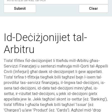
Submit
Clear
Id-Deċiżjonijiet tal-
Arbitru
Tista' tfittex fid-deċiżjonijiet li ttieħdu mill-Arbitru għas-
Servizzi Finanzjarji u sentenzi maħruġa mill-Qorti tal-Appelli
Ċivili (Inferjuri) għal dawk id-deċiżjonijiet li ġew appellati.
Tista' tirfina t-tfittxija tiegħek billi tagħzel bejn l-isem tal-
provditur tas-servizz finanzjarju, il-lingwa tad-deċiżjoni, is-
sena tad-deċiżjoni, id-data tad-deċiżjoni minn/għal, is-
settur, ir-riżultat tad-deċiżjoni, u jekk id-deċiżjoni ġietx
appellata jew le. Jekk tagħżel skont is-settur (eż. 'Banking'),
tista' tiffiltra l-għażla tiegħek billi tagħżel 'Issue' (eż.
'Charges') u/jew 'Product' (eż. 'Cards'). Agħżel mid-'drop