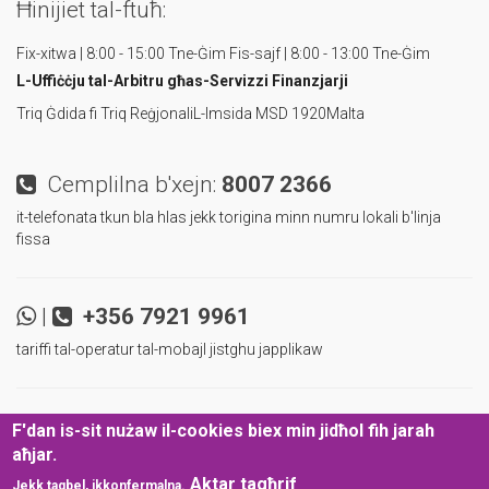
Ħinijiet tal-ftuħ:
Fix-xitwa | 8:00 - 15:00 Tne-Ġim
Fis-sajf | 8:00 - 13:00 Tne-Ġim
L-Uffiċċju tal-Arbitru
għas-Servizzi Finanzjarji
Triq Ġdida fi Triq Reġjonali
L-Imsida MSD 1920
Malta
Cemplilna b'xejn:
8007 2366
it-telefonata tkun bla hlas jekk torigina minn numru lokali b'linja
fissa
|
+356 7921 9961
tariffi tal-operatur tal-mobajl jistghu japplikaw
|
|
Ibqa' aggornat u infurmat!
F'dan is-sit nużaw il-cookies biex min jidħol fih jarah
aħjar.
Politika tal-Protezzjoni tad-Data
Dikjarazzjoni ta’ Aċċessibbiltà
©
Aktar tagħrif
Jekk taqbel, ikkonfermalna.