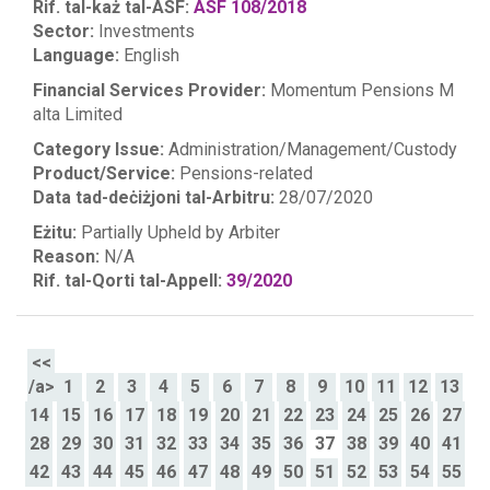
Rif. tal-każ tal-ASF:
ASF 108/2018
Sector:
Investments
Language:
English
Financial Services Provider:
Momentum Pensions M
alta Limited
Category Issue:
Administration/Management/Custody
Product/Service:
Pensions-related
Data tad-deċiżjoni tal-Arbitru:
28/07/2020
Eżitu:
Partially Upheld by Arbiter
Reason:
N/A
Rif. tal-Qorti tal-Appell:
39/2020
<<
/a>
1
2
3
4
5
6
7
8
9
10
11
12
13
14
15
16
17
18
19
20
21
22
23
24
25
26
27
28
29
30
31
32
33
34
35
36
37
38
39
40
41
42
43
44
45
46
47
48
49
50
51
52
53
54
55