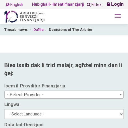
Login
Hub għall-ilmenti finanzjarji
English
Fittex
Togg
navig
Tinsab hawn:
Daħla
Decisions of The Arbiter
Biex issib dak li trid malajr, agħżel minn dan li
ġej:
Isem il-Provditur Finanzjarju
- Select Provider -
Lingwa
Data tad-Deċiżjoni