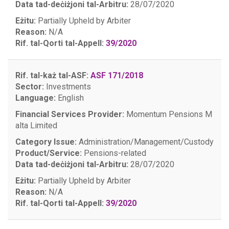
Data tad-deċiżjoni tal-Arbitru:
28/07/2020
Eżitu:
Partially Upheld by Arbiter
Reason:
N/A
Rif. tal-Qorti tal-Appell:
39/2020
Rif. tal-każ tal-ASF:
ASF 171/2018
Sector:
Investments
Language:
English
Financial Services Provider:
Momentum Pensions M
alta Limited
Category Issue:
Administration/Management/Custody
Product/Service:
Pensions-related
Data tad-deċiżjoni tal-Arbitru:
28/07/2020
Eżitu:
Partially Upheld by Arbiter
Reason:
N/A
Rif. tal-Qorti tal-Appell:
39/2020