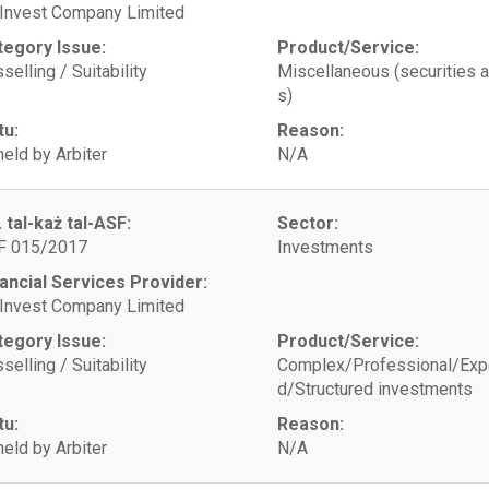
 Invest Company Limited
tegory Issue:
Product/Service:
selling / Suitability
Miscellaneous (securities 
s)
tu:
Reason:
eld by Arbiter
N/A
. tal-każ tal-ASF:
Sector:
F 015/2017
Investments
ancial Services Provider:
 Invest Company Limited
tegory Issue:
Product/Service:
selling / Suitability
Complex/Professional/Exp
d/Structured investments
tu:
Reason:
eld by Arbiter
N/A