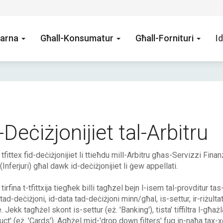
arna
Għall-Konsumatur
Għall-Fornituri
Id
-Deċiżjonijiet tal-Arbitru
' tfittex fid-deċiżjonijiet li ttieħdu mill-Arbitru għas-Servizzi Fina
 (Inferjuri) għal dawk id-deċiżjonijiet li ġew appellati.
 tirfina t-tfittxija tiegħek billi tagħzel bejn l-isem tal-provditur ta
tad-deċiżjoni, id-data tad-deċiżjoni minn/għal, is-settur, ir-riżulta
. Jekk tagħżel skont is-settur (eż. 'Banking'), tista' tiffiltra l-għa
uct' (eż. 'Cards'). Agħżel mid-'drop down filters' fuq in-naħa tax-x