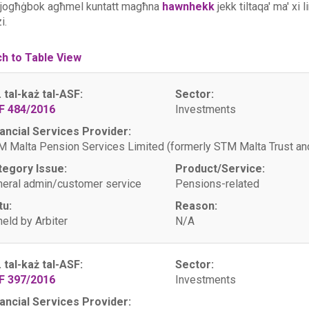
 jogħġbok agħmel kuntatt magħna
hawnhekk
jekk tiltaqa' ma' xi 
i.
ch to Table View
. tal-każ tal-ASF:
Sector:
F 484/2016
Investments
ancial Services Provider:
 Malta Pension Services Limited (formerly STM Malta Trust 
tegory Issue:
Product/Service:
eral admin/customer service
Pensions-related
tu:
Reason:
eld by Arbiter
N/A
. tal-każ tal-ASF:
Sector:
F 397/2016
Investments
ancial Services Provider: