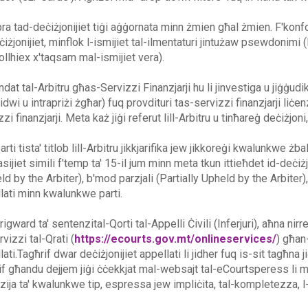
bra tad-deċiżjonijiet tiġi aġġornata minn żmien għal żmien. F'konfo
ċiżjonijiet, minflok l-ismijiet tal-ilmentaturi jintużaw psewdonimi (l
ollhiex x'taqsam mal-ismijiet vera).
ndat tal-Arbitru għas-Servizzi Finanzjarji hu li jinvestiga u jiġġudi
vidwi u intrapriżi żgħar) fuq provdituri tas-servizzi finanzjarji liċe
zi finanzjarji. Meta każ jiġi referut lill-Arbitru u tinħareġ deċiżjoni
arti tista' titlob lill-Arbitru jikkjarifika jew jikkoreġi kwalunkwe żba
sijiet simili f'temp ta' 15-il jum minn meta tkun ittieħdet id-deċiżj
d by the Arbiter), b'mod parzjali (Partially Upheld by the Arbiter), j
lati minn kwalunkwe parti.
rigward ta' sentenzital-Qorti tal-Appelli Ċivili (Inferjuri), aħna ni
vizzi tal-Qrati (
https://ecourts.gov.mt/onlineservices/
) għan-
lati.Tagħrif dwar deċiżjonijiet appellati li jidher fuq is-sit tagħna
if għandu dejjem jiġi ċċekkjat mal-websajt tal-eCourtsperess li
zija ta' kwalunkwe tip, espressa jew impliċita, tal-kompletezza, l-