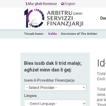
Mur għall-Kontenut
English
Dw
Tinsab hawn:
Daħla
Decisions of The Arbiter
Id
Biex issib dak li trid malajr,
agħżel minn dan li ġej:
Tista
Ċivili
Isem il-Provditur Finanzjarju
- Select Provider -
Tista'
sena 
Lingwa
jew le
'Prod