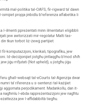
rmità mal-politika tal-OAFS, fir-rigward ta' dawn
-ismijiet propja jinbidlu b'referenza alfabetika li
ka l-ilmenti ppreżentati minn ilmentaturi eliġibbli
nzjati jew awtorizzati mir-regolatur Malti tas-
, din tkun torbot liż-żewġ partijiet.
ll fil-komputazzjoni, klerikali, tipografiku, jew
oni. Id-deċiżjonijiet jistgħu jintlaqgħu b'mod sħiħ
ew jiġu rrifjutati (Not upheld), u jistgħu jiġu
rreferu għall-websajt tal-eCourts tal-Aġenzija dwar
numri ta' riferenza u s-sentenzi tal-każijiet
 jiġi aġġornata perjodikament. Madankollu, dan it-
 ma nagħmlu l-ebda rappreżentazzjoni jew nagħtu
eżattezza jew l-affidabbiltà tiegħu.