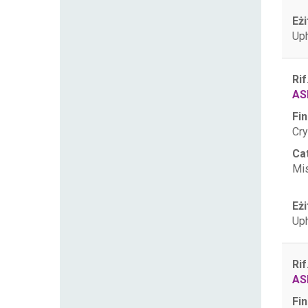
Eżi
Uph
Rif
AS
Fin
Cry
Ca
Mis
Eżi
Uph
Rif
AS
Fin