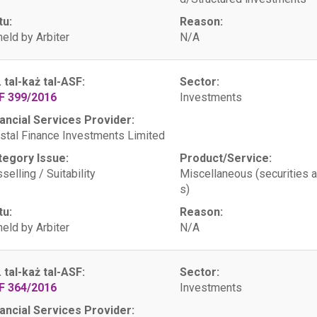
tu:
Reason:
eld by Arbiter
N/A
. tal-każ tal-ASF:
Sector:
F 399/2016
Investments
ancial Services Provider:
stal Finance Investments Limited
tegory Issue:
Product/Service:
selling / Suitability
Miscellaneous (securities 
s)
tu:
Reason:
eld by Arbiter
N/A
. tal-każ tal-ASF:
Sector:
F 364/2016
Investments
ancial Services Provider: