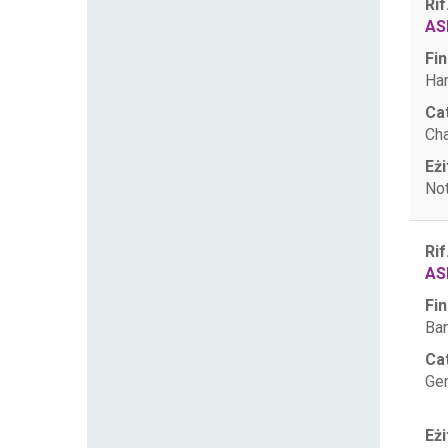
Rif
AS
Fin
Har
Ca
Ch
Eżi
Not
Rif
AS
Fin
Ban
Ca
Gen
Eżi