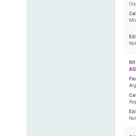
Cry
Ca
Mis
Eżi
Not
Rif
AS
Fin
Arg
Ca
Rep
Eżi
Not