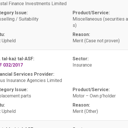
stal Finance Investments Limited
tegory Issue:
Product/Service:
selling / Suitability
Miscellaneous (securities 
s)
tu:
Reason:
 Upheld
Merit (Case not proven)
. tal-każ tal-ASF:
Sector:
F 032/2017
Insurance
ancial Services Provider:
us Insurance Agencies Limited
tegory Issue:
Product/Service:
lacement parts
Motor – Own p’holder
tu:
Reason:
 Upheld
Merit (Other)