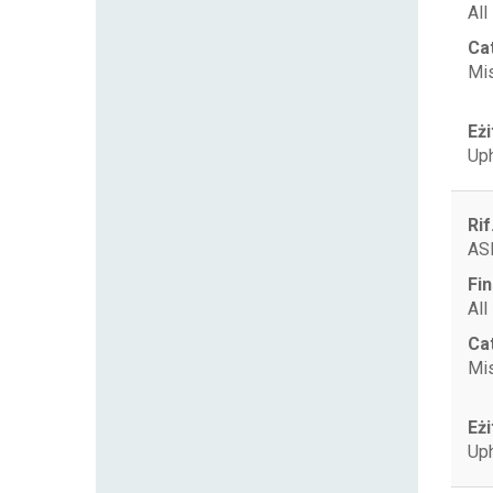
All
Ca
Mis
Eżi
Uph
Rif
AS
Fin
All
Ca
Mis
Eżi
Uph