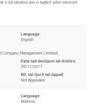
link li ma taħdimx jew xi tagħrif ieħor inkorrett.
Language:
English
and Company Management Limited)
Data tad-deċiżjoni tal-Arbitru:
28/11/2017
Rif. tal-Qorti tal-Appell:
Not Appealed
Language:
Maltese