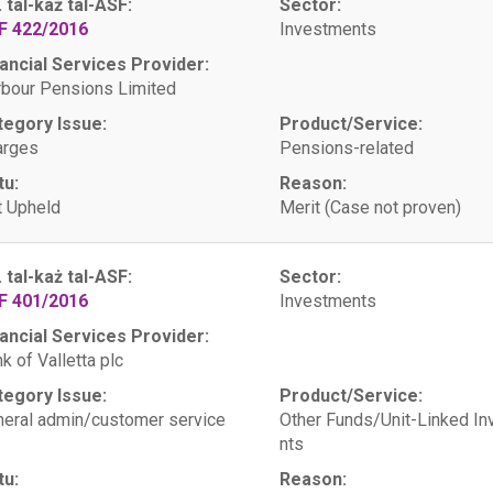
. tal-każ tal-ASF:
Sector:
F 422/2016
Investments
ancial Services Provider:
bour Pensions Limited
tegory Issue:
Product/Service:
arges
Pensions-related
tu:
Reason:
 Upheld
Merit (Case not proven)
. tal-każ tal-ASF:
Sector:
F 401/2016
Investments
ancial Services Provider:
k of Valletta plc
tegory Issue:
Product/Service:
eral admin/customer service
Other Funds/Unit-Linked I
nts
tu:
Reason: