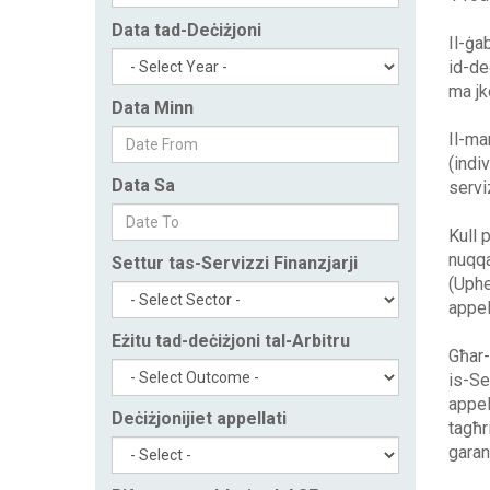
Data tad-Deċiżjoni
Il-ġa
id-de
ma jk
Data Minn
Il-ma
(indi
Data Sa
serviz
Kull p
nuqqa
Settur tas-Servizzi Finanzjarji
(Uphel
appel
Eżitu tad-deċiżjoni tal-Arbitru
Għar-
is-Ser
appel
Deċiżjonijiet appellati
tagħr
garan