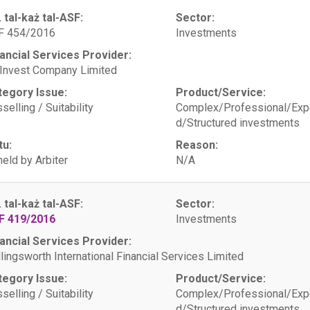
. tal-każ tal-ASF:
Sector:
F 454/2016
Investments
ancial Services Provider:
 Invest Company Limited
tegory Issue:
Product/Service:
selling / Suitability
Complex/Professional/Exp
d/Structured investments
tu:
Reason:
eld by Arbiter
N/A
. tal-każ tal-ASF:
Sector:
F 419/2016
Investments
ancial Services Provider:
lingsworth International Financial Services Limited
tegory Issue:
Product/Service:
selling / Suitability
Complex/Professional/Exp
d/Structured investments