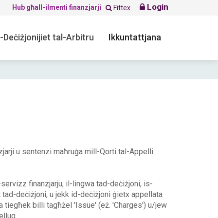
Login
Hub għall-ilmenti finanzjarji
Fittex
-Deċiżjonijiet tal-Arbitru
Ikkuntattjana
nzjarji u sentenzi maħruġa mill-Qorti tal-Appelli
s-servizz finanzjarju, il-lingwa tad-deċiżjoni, is-
t tad-deċiżjoni, u jekk id-deċiżjoni ġietx appellata
żla tiegħek billi tagħżel 'Issue' (eż. 'Charges') u/jew
ellug.