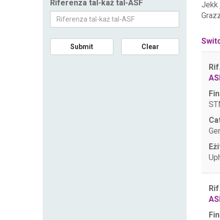
Riferenza tal-każ tal-ASF
Jekk
Grazz
Swit
Submit
Clear
Rif
AS
Fin
STM
Ca
Gen
Eżi
Uph
Rif
AS
Fin