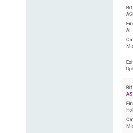
Rif
AS
Fin
All
Ca
Mis
Eżi
Uph
Rif
AS
Fin
Hol
Ca
Mis