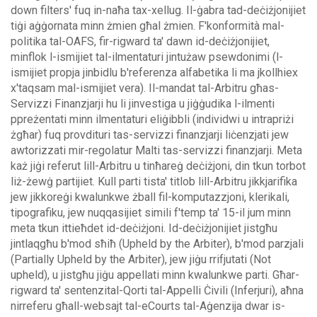
down filters' fuq in-naħa tax-xellug.
Il-ġabra tad-deċiżjonijiet
tiġi aġġornata minn żmien għal żmien. F'konformità mal-
politika tal-OAFS, fir-rigward ta' dawn id-deċiżjonijiet,
minflok l-ismijiet tal-ilmentaturi jintużaw psewdonimi (l-
ismijiet propja jinbidlu b'referenza alfabetika li ma jkollhiex
x'taqsam mal-ismijiet vera).
Il-mandat tal-Arbitru għas-
Servizzi Finanzjarji hu li jinvestiga u jiġġudika l-ilmenti
ppreżentati minn ilmentaturi eliġibbli (individwi u intrapriżi
żgħar) fuq provdituri tas-servizzi finanzjarji liċenzjati jew
awtorizzati mir-regolatur Malti tas-servizzi finanzjarji. Meta
każ jiġi referut lill-Arbitru u tinħareġ deċiżjoni, din tkun torbot
liż-żewġ partijiet.
Kull parti tista' titlob lill-Arbitru jikkjarifika
jew jikkoreġi kwalunkwe żball fil-komputazzjoni, klerikali,
tipografiku, jew nuqqasijiet simili f'temp ta' 15-il jum minn
meta tkun ittieħdet id-deċiżjoni. Id-deċiżjonijiet jistgħu
jintlaqgħu b'mod sħiħ (Upheld by the Arbiter), b'mod parzjali
(Partially Upheld by the Arbiter), jew jiġu rrifjutati (Not
upheld), u jistgħu jiġu appellati minn kwalunkwe parti.
Għar-
rigward ta' sentenzital-Qorti tal-Appelli Ċivili (Inferjuri), aħna
nirreferu għall-websajt tal-eCourts tal-Aġenzija dwar is-