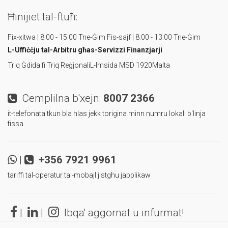
Ħinijiet tal-ftuħ:
Fix-xitwa | 8:00 - 15:00 Tne-Ġim
Fis-sajf | 8:00 - 13:00 Tne-Ġim
L-Uffiċċju tal-Arbitru
għas-Servizzi Finanzjarji
Triq Ġdida fi Triq Reġjonali
L-Imsida MSD 1920
Malta
Cemplilna b'xejn:
8007 2366
it-telefonata tkun bla hlas jekk torigina minn numru lokali b'linja
fissa
|
+356 7921 9961
tariffi tal-operatur tal-mobajl jistghu japplikaw
|
|
Ibqa' aggornat u infurmat!