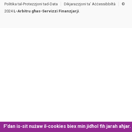
Politika tal-Protezzjoni tad-Data
Dikjarazzjoni ta’ Aċċessibbiltà
©
2024
L-Arbitru għas-Servizzi Finanzjarji
.
F'dan is-sit nużaw il-cookies biex min jidħol fih jarah aħjar.