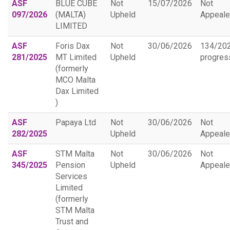
ASF
BLUE CUBE
Not
15/07/2026
Not
097/2026
(MALTA)
Upheld
Appeal
LIMITED
ASF
Foris Dax
Not
30/06/2026
134/20
281/2025
MT Limited
Upheld
progres
(formerly
MCO Malta
Dax Limited
)
ASF
Papaya Ltd
Not
30/06/2026
Not
282/2025
Upheld
Appeal
ASF
STM Malta
Not
30/06/2026
Not
345/2025
Pension
Upheld
Appeal
Services
Limited
(formerly
STM Malta
Trust and