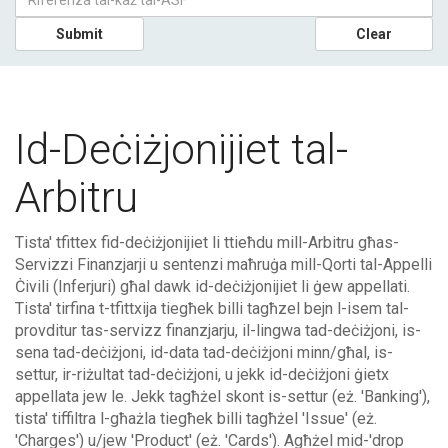
Submit
Clear
Id-Deċiżjonijiet tal-
Arbitru
Tista' tfittex fid-deċiżjonijiet li ttieħdu mill-Arbitru għas-
Servizzi Finanzjarji u sentenzi maħruġa mill-Qorti tal-Appelli
Ċivili (Inferjuri) għal dawk id-deċiżjonijiet li ġew appellati.
Tista' tirfina t-tfittxija tiegħek billi tagħzel bejn l-isem tal-
provditur tas-servizz finanzjarju, il-lingwa tad-deċiżjoni, is-
sena tad-deċiżjoni, id-data tad-deċiżjoni minn/għal, is-
settur, ir-riżultat tad-deċiżjoni, u jekk id-deċiżjoni ġietx
appellata jew le. Jekk tagħżel skont is-settur (eż. 'Banking'),
tista' tiffiltra l-għażla tiegħek billi tagħżel 'Issue' (eż.
'Charges') u/jew 'Product' (eż. 'Cards'). Agħżel mid-'drop