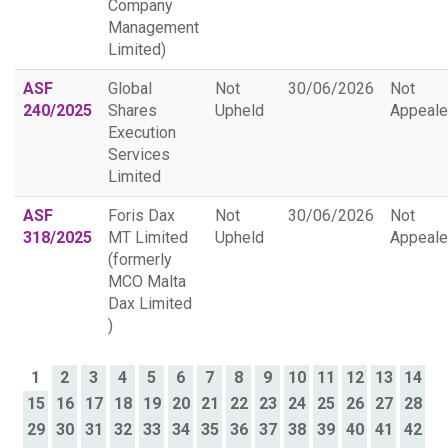
Company
Management
Limited)
ASF
Global
Not
30/06/2026
Not
240/2025
Shares
Upheld
Appeal
Execution
Services
Limited
ASF
Foris Dax
Not
30/06/2026
Not
318/2025
MT Limited
Upheld
Appeal
(formerly
MCO Malta
Dax Limited
)
1
2
3
4
5
6
7
8
9
10
11
12
13
14
15
16
17
18
19
20
21
22
23
24
25
26
27
28
29
30
31
32
33
34
35
36
37
38
39
40
41
42