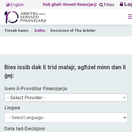
Log
Hub għall-ilmenti finanzjarji
English
Fittex
Tinsab hawn:
Daħla
Decisions of The Arbiter
Biex issib dak li trid malajr, agħżel minn dan li
ġej:
Isem il-Provditur Finanzjarju
- Select Provider -
Lingwa
Data tad-Deċiżjoni