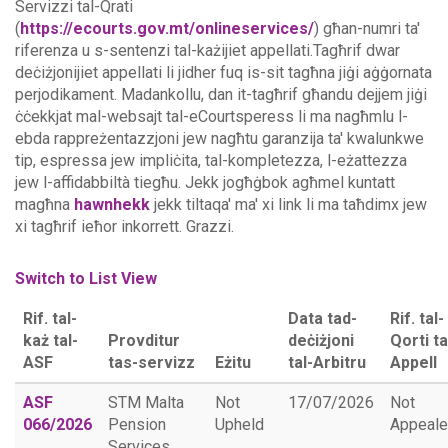
Servizzi tal-Qrati
(
https://ecourts.gov.mt/onlineservices/
) għan-numri ta'
riferenza u s-sentenzi tal-każijiet appellati.Tagħrif dwar
deċiżjonijiet appellati li jidher fuq is-sit tagħna jiġi aġġornata
perjodikament. Madankollu, dan it-tagħrif għandu dejjem jiġi
ċċekkjat mal-websajt tal-eCourtsperess li ma nagħmlu l-
ebda rappreżentazzjoni jew nagħtu garanzija ta' kwalunkwe
tip, espressa jew impliċita, tal-kompletezza, l-eżattezza
jew l-affidabbiltà tiegħu.
Jekk jogħġbok agħmel kuntatt
magħna
hawnhekk
jekk tiltaqa' ma' xi link li ma taħdimx jew
xi tagħrif ieħor inkorrett. Grazzi.
Switch to List View
Rif. tal-
Data tad-
Rif. tal-
każ tal-
Provditur
deċiżjoni
Qorti ta
ASF
tas-servizz
Eżitu
tal-Arbitru
Appell
ASF
STM Malta
Not
17/07/2026
Not
066/2026
Pension
Upheld
Appeal
Services