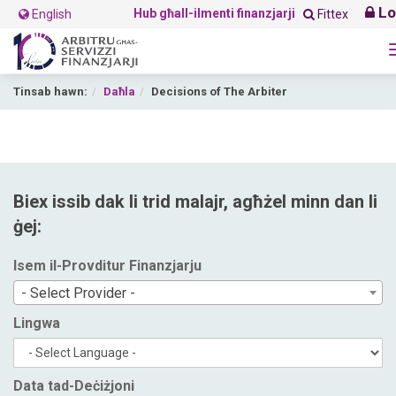
Lo
Hub għall-ilmenti finanzjarji
English
Fittex
Tinsab hawn:
Daħla
Decisions of The Arbiter
Biex issib dak li trid malajr, agħżel minn dan li
ġej:
Isem il-Provditur Finanzjarju
- Select Provider -
Lingwa
Data tad-Deċiżjoni