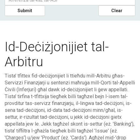
Submit
Clear
Id-Deċiżjonijiet tal-
Arbitru
Tista' tfittex fid-deċiżjonijiet li ttieħdu mill-Arbitru għas-
Servizzi Finanzjarji u sentenzi maħruġa mill-Qorti tal-Appelli
Ċivili (Inferjuri) għal dawk id-deċiżjonijiet li ġew appellati.
Tista' tirfina t-tfittxija tiegħek billi tagħzel bejn l-isem tal-
provditur tas-servizz finanzjarju, il-lingwa tad-deċiżjoni, is-
sena tad-deċiżjoni, id-data tad-deċiżjoni minn/għal, is-
settur, ir-riżultat tad-deċiżjoni, u jekk id-deċiżjoni ġietx
appellata jew le. Jekk tagħżel skont is-settur (eż. 'Banking'),
tista' tiffiltra l-għażla tiegħek billi tagħżel 'Issue' (eż.
'Charges') u/jew 'Product' (eż. 'Cards'). Agħżel mid-'drop