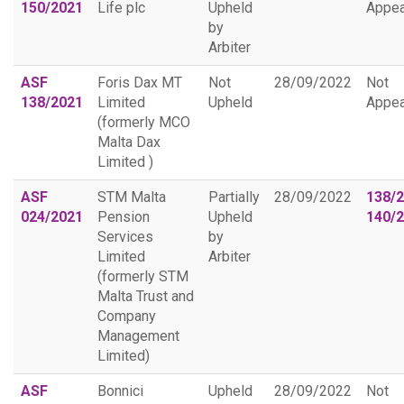
150/2021
Life plc
Upheld
Appea
by
Arbiter
ASF
Foris Dax MT
Not
28/09/2022
Not
138/2021
Limited
Upheld
Appea
(formerly MCO
Malta Dax
Limited )
ASF
STM Malta
Partially
28/09/2022
138/2
024/2021
Pension
Upheld
140/
Services
by
Limited
Arbiter
(formerly STM
Malta Trust and
Company
Management
Limited)
ASF
Bonnici
Upheld
28/09/2022
Not