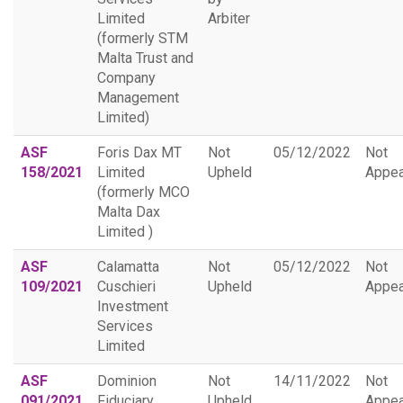
Limited
Arbiter
(formerly STM
Malta Trust and
Company
Management
Limited)
ASF
Foris Dax MT
Not
05/12/2022
Not
158/2021
Limited
Upheld
Appea
(formerly MCO
Malta Dax
Limited )
ASF
Calamatta
Not
05/12/2022
Not
109/2021
Cuschieri
Upheld
Appea
Investment
Services
Limited
ASF
Dominion
Not
14/11/2022
Not
091/2021
Fiduciary
Upheld
Appea