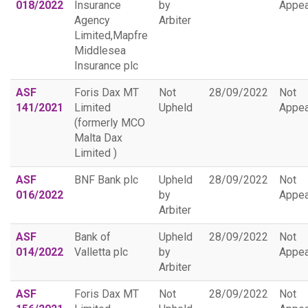
018/2022
Insurance
by
Appea
Agency
Arbiter
Limited,
Mapfre
Middlesea
Insurance plc
ASF
Foris Dax MT
Not
28/09/2022
Not
141/2021
Limited
Upheld
Appea
(formerly MCO
Malta Dax
Limited )
ASF
BNF Bank plc
Upheld
28/09/2022
Not
016/2022
by
Appea
Arbiter
ASF
Bank of
Upheld
28/09/2022
Not
014/2022
Valletta plc
by
Appea
Arbiter
ASF
Foris Dax MT
Not
28/09/2022
Not