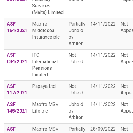
Services
(Malta) Limited
ASF
Mapfre
Partially
14/11/2022
Not
164/2021
Middlesea
Upheld
Appea
Insurance plc
by
Arbiter
ASF
ITC
Not
14/11/2022
Not
034/2021
International
Upheld
Appea
Pensions
Limited
ASF
Papaya Ltd
Not
14/11/2022
Not
117/2021
Upheld
Appea
ASF
Mapfre MSV
Upheld
14/11/2022
Not
145/2021
Life plc
by
Appea
Arbiter
ASF
Mapfre MSV
Partially
28/09/2022
Not