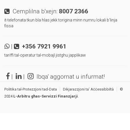
Cemplilna b'xejn:
8007 2366
it-telefonata tkun bla hlas jekk torigina minn numru lokali b'linja
fissa
|
+356 7921 9961
tariffi tal-operatur tal-mobajl jistghu japplikaw
|
|
Ibqa' aggornat u infurmat!
Politika tal-Protezzjoni tad-Data
Dikjarazzjoni ta’ Aċċessibbiltà
©
2024
L-Arbitru għas-Servizzi Finanzjarji
.