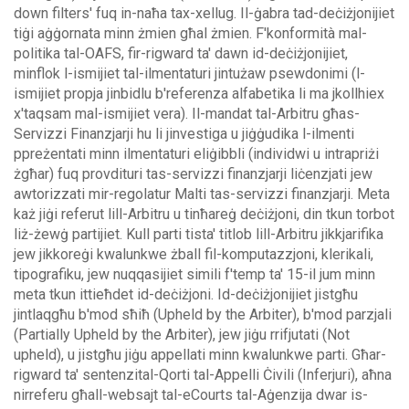
down filters' fuq in-naħa tax-xellug.
Il-ġabra tad-deċiżjonijiet
tiġi aġġornata minn żmien għal żmien. F'konformità mal-
politika tal-OAFS, fir-rigward ta' dawn id-deċiżjonijiet,
minflok l-ismijiet tal-ilmentaturi jintużaw psewdonimi (l-
ismijiet propja jinbidlu b'referenza alfabetika li ma jkollhiex
x'taqsam mal-ismijiet vera).
Il-mandat tal-Arbitru għas-
Servizzi Finanzjarji hu li jinvestiga u jiġġudika l-ilmenti
ppreżentati minn ilmentaturi eliġibbli (individwi u intrapriżi
żgħar) fuq provdituri tas-servizzi finanzjarji liċenzjati jew
awtorizzati mir-regolatur Malti tas-servizzi finanzjarji. Meta
każ jiġi referut lill-Arbitru u tinħareġ deċiżjoni, din tkun torbot
liż-żewġ partijiet.
Kull parti tista' titlob lill-Arbitru jikkjarifika
jew jikkoreġi kwalunkwe żball fil-komputazzjoni, klerikali,
tipografiku, jew nuqqasijiet simili f'temp ta' 15-il jum minn
meta tkun ittieħdet id-deċiżjoni. Id-deċiżjonijiet jistgħu
jintlaqgħu b'mod sħiħ (Upheld by the Arbiter), b'mod parzjali
(Partially Upheld by the Arbiter), jew jiġu rrifjutati (Not
upheld), u jistgħu jiġu appellati minn kwalunkwe parti.
Għar-
rigward ta' sentenzital-Qorti tal-Appelli Ċivili (Inferjuri), aħna
nirreferu għall-websajt tal-eCourts tal-Aġenzija dwar is-