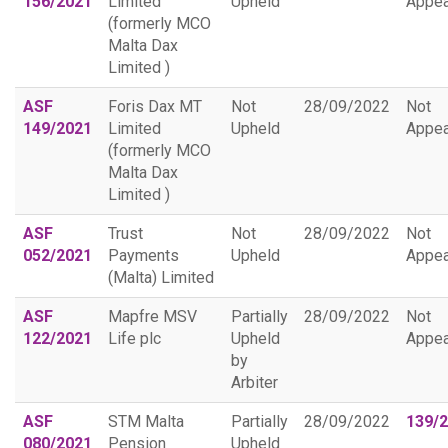
156/2021
Limited
Upheld
Appea
(formerly MCO
Malta Dax
Limited )
ASF
Foris Dax MT
Not
28/09/2022
Not
149/2021
Limited
Upheld
Appea
(formerly MCO
Malta Dax
Limited )
ASF
Trust
Not
28/09/2022
Not
052/2021
Payments
Upheld
Appea
(Malta) Limited
ASF
Mapfre MSV
Partially
28/09/2022
Not
122/2021
Life plc
Upheld
Appea
by
Arbiter
ASF
STM Malta
Partially
28/09/2022
139/
080/2021
Pension
Upheld