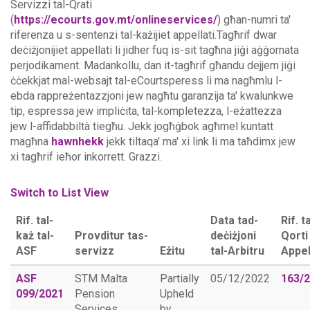
Servizzi tal-Qrati
(
https://ecourts.gov.mt/onlineservices/
) għan-numri ta'
riferenza u s-sentenzi tal-każijiet appellati.Tagħrif dwar
deċiżjonijiet appellati li jidher fuq is-sit tagħna jiġi aġġornata
perjodikament. Madankollu, dan it-tagħrif għandu dejjem jiġi
ċċekkjat mal-websajt tal-eCourtsperess li ma nagħmlu l-
ebda rappreżentazzjoni jew nagħtu garanzija ta' kwalunkwe
tip, espressa jew impliċita, tal-kompletezza, l-eżattezza
jew l-affidabbiltà tiegħu.
Jekk jogħġbok agħmel kuntatt
magħna
hawnhekk
jekk tiltaqa' ma' xi link li ma taħdimx jew
xi tagħrif ieħor inkorrett. Grazzi.
Switch to List View
Rif. tal-
Data tad-
Rif. ta
każ tal-
Provditur tas-
deċiżjoni
Qorti 
ASF
servizz
Eżitu
tal-Arbitru
Appel
ASF
STM Malta
Partially
05/12/2022
163/
099/2021
Pension
Upheld
Services
by