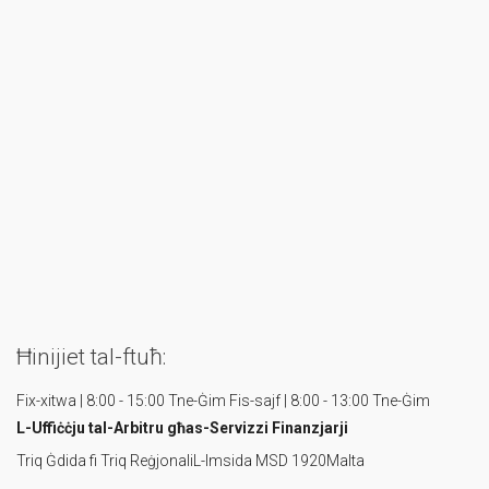
Ħinijiet tal-ftuħ:
Fix-xitwa | 8:00 - 15:00 Tne-Ġim
Fis-sajf | 8:00 - 13:00 Tne-Ġim
L-Uffiċċju tal-Arbitru
għas-Servizzi Finanzjarji
Triq Ġdida fi Triq Reġjonali
L-Imsida MSD 1920
Malta