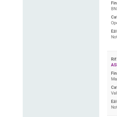
Fin
BNF
Ca
Op
Eżi
Not
Rif
AS
Fin
Map
Ca
Val
Eżi
Not