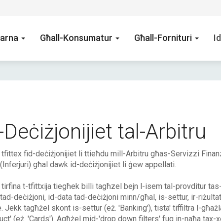
arna
Għall-Konsumatur
Għall-Fornituri
Id
-Deċiżjonijiet tal-Arbitru
' tfittex fid-deċiżjonijiet li ttieħdu mill-Arbitru għas-Servizzi Fina
 (Inferjuri) għal dawk id-deċiżjonijiet li ġew appellati.
 tirfina t-tfittxija tiegħek billi tagħzel bejn l-isem tal-provditur ta
tad-deċiżjoni, id-data tad-deċiżjoni minn/għal, is-settur, ir-riżulta
. Jekk tagħżel skont is-settur (eż. 'Banking'), tista' tiffiltra l-għa
uct' (eż. 'Cards'). Agħżel mid-'drop down filters' fuq in-naħa tax-x