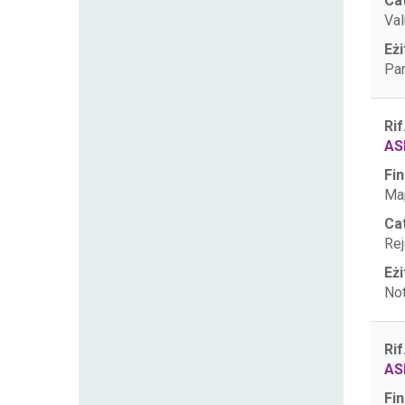
Ca
Val
Eżi
Par
Rif
AS
Fin
Map
Ca
Rej
Eżi
Not
Rif
AS
Fin