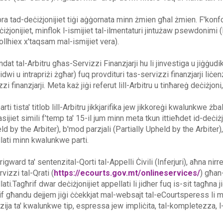
bra tad-deċiżjonijiet tiġi aġġornata minn żmien għal żmien. F'konfo
ċiżjonijiet, minflok l-ismijiet tal-ilmentaturi jintużaw psewdonimi (l
ollhiex x'taqsam mal-ismijiet vera).
ndat tal-Arbitru għas-Servizzi Finanzjarji hu li jinvestiga u jiġġudi
vidwi u intrapriżi żgħar) fuq provdituri tas-servizzi finanzjarji liċe
zi finanzjarji. Meta każ jiġi referut lill-Arbitru u tinħareġ deċiżjoni
arti tista' titlob lill-Arbitru jikkjarifika jew jikkoreġi kwalunkwe żba
sijiet simili f'temp ta' 15-il jum minn meta tkun ittieħdet id-deċiżj
d by the Arbiter), b'mod parzjali (Partially Upheld by the Arbiter), j
lati minn kwalunkwe parti.
rigward ta' sentenzital-Qorti tal-Appelli Ċivili (Inferjuri), aħna ni
vizzi tal-Qrati (
https://ecourts.gov.mt/onlineservices/
) għan-
lati.Tagħrif dwar deċiżjonijiet appellati li jidher fuq is-sit tagħna
if għandu dejjem jiġi ċċekkjat mal-websajt tal-eCourtsperess li
zija ta' kwalunkwe tip, espressa jew impliċita, tal-kompletezza, l-