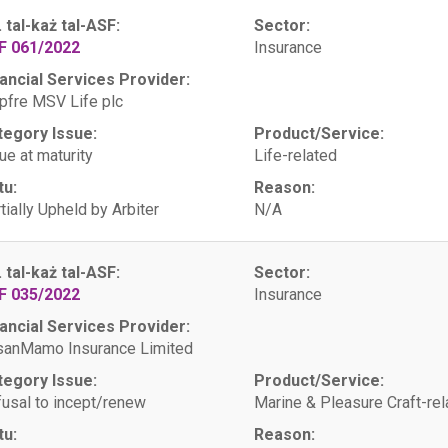
. tal-każ tal-ASF:
Sector:
F 061/2022
Insurance
ancial Services Provider:
fre MSV Life plc
tegory Issue:
Product/Service:
ue at maturity
Life-related
tu:
Reason:
tially Upheld by Arbiter
N/A
. tal-każ tal-ASF:
Sector:
F 035/2022
Insurance
ancial Services Provider:
sanMamo Insurance Limited
tegory Issue:
Product/Service:
usal to incept/renew
Marine & Pleasure Craft-rel
tu:
Reason: