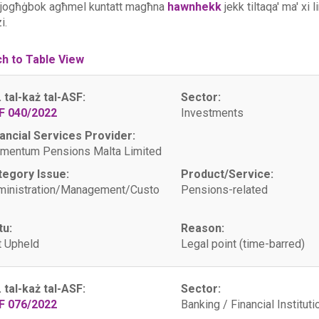
 jogħġbok agħmel kuntatt magħna
hawnhekk
jekk tiltaqa' ma' xi 
i.
ch to Table View
. tal-każ tal-ASF:
Sector:
F 040/2022
Investments
ancial Services Provider:
mentum Pensions Malta Limited
tegory Issue:
Product/Service:
ministration/Management/Custo
Pensions-related
tu:
Reason:
 Upheld
Legal point (time-barred)
. tal-każ tal-ASF:
Sector:
F 076/2022
Banking / Financial Instituti