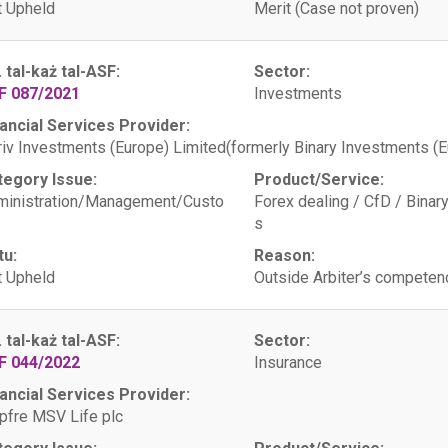
 Upheld
Merit (Case not proven)
. tal-każ tal-ASF:
Sector:
F 087/2021
Investments
ancial Services Provider:
iv Investments (Europe) Limited(formerly Binary Investments (E
tegory Issue:
Product/Service:
ministration/Management/Custo
Forex dealing / CfD / Binar
s
tu:
Reason:
 Upheld
Outside Arbiter’s competen
. tal-każ tal-ASF:
Sector:
F 044/2022
Insurance
ancial Services Provider:
fre MSV Life plc