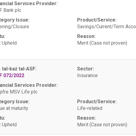
ancial Services Provider:
 Bank plc
tegory Issue:
Product/Service:
ening/Closure
Savings/Current/Term Acco
tu:
Reason:
 Upheld
Merit (Case not proven)
. tal-każ tal-ASF:
Sector:
F 072/2022
Insurance
ancial Services Provider:
fre MSV Life plc
tegory Issue:
Product/Service:
ue at maturity
Life-related
tu:
Reason:
 Upheld
Merit (Case not proven)