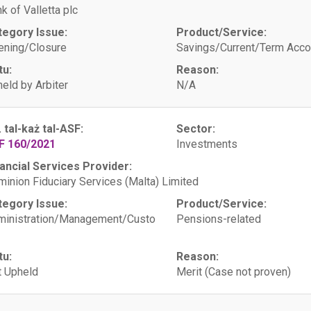
k of Valletta plc
tegory Issue:
Product/Service:
ening/Closure
Savings/Current/Term Acco
tu:
Reason:
eld by Arbiter
N/A
. tal-każ tal-ASF:
Sector:
F 160/2021
Investments
ancial Services Provider:
inion Fiduciary Services (Malta) Limited
tegory Issue:
Product/Service:
ministration/Management/Custo
Pensions-related
tu:
Reason:
 Upheld
Merit (Case not proven)