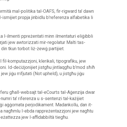
rmità mal-politika tal-OAFS, fir-rigward ta' dawn
-ismijiet propja jinbidlu b'referenza alfabetika li
ka l-ilmenti ppreżentati minn ilmentaturi eliġibbli
nzjati jew awtorizzati mir-regolatur Malti tas-
, din tkun torbot liż-żewġ partijiet.
ll fil-komputazzjoni, klerikali, tipografiku, jew
oni. Id-deċiżjonijiet jistgħu jintlaqgħu b'mod sħiħ
ew jiġu rrifjutati (Not upheld), u jistgħu jiġu
rreferu għall-websajt tal-eCourts tal-Aġenzija dwar
numri ta' riferenza u s-sentenzi tal-każijiet
 jiġi aġġornata perjodikament. Madankollu, dan it-
 ma nagħmlu l-ebda rappreżentazzjoni jew nagħtu
eżattezza jew l-affidabbiltà tiegħu.