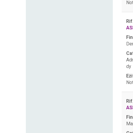
Not
Rif
AS
Fin
Der
Ca
Ad
dy
Eżi
Not
Rif
AS
Fin
Map