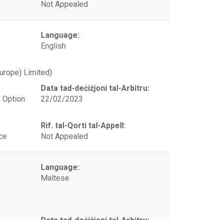
Not Appealed
Language:
English
urope) Limited)
Data tad-deċiżjoni tal-Arbitru:
y Option
22/02/2023
Rif. tal-Qorti tal-Appell:
ce
Not Appealed
Language:
Maltese