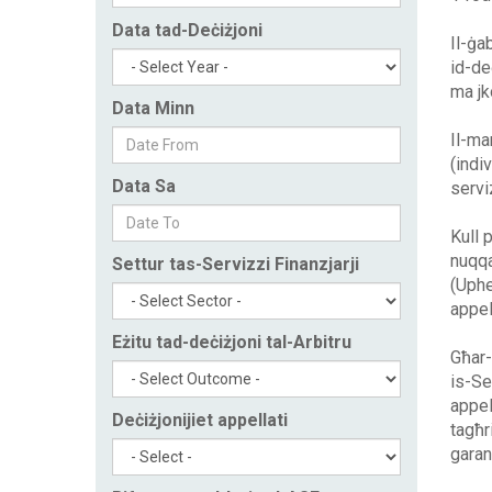
Data tad-Deċiżjoni
Il-ġa
id-de
ma jk
Data Minn
Il-ma
(indi
Data Sa
serviz
Kull p
nuqqa
Settur tas-Servizzi Finanzjarji
(Uphel
appel
Eżitu tad-deċiżjoni tal-Arbitru
Għar-
is-Ser
appel
Deċiżjonijiet appellati
tagħr
garan