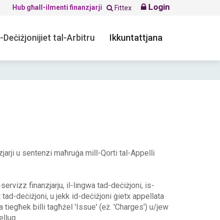
Login
Hub għall-ilmenti finanzjarji
Fittex
-Deċiżjonijiet tal-Arbitru
Ikkuntattjana
nzjarji u sentenzi maħruġa mill-Qorti tal-Appelli
s-servizz finanzjarju, il-lingwa tad-deċiżjoni, is-
t tad-deċiżjoni, u jekk id-deċiżjoni ġietx appellata
żla tiegħek billi tagħżel 'Issue' (eż. 'Charges') u/jew
ellug.