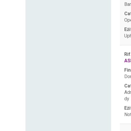
Ban
Ca
Op
Eżi
Uph
Rif
AS
Fin
Dom
Ca
Ad
dy
Eżi
Not