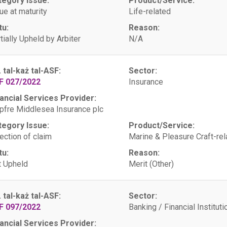
tegory Issue:
Product/Service:
ue at maturity
Life-related
tu:
Reason:
tially Upheld by Arbiter
N/A
. tal-każ tal-ASF:
Sector:
F 027/2022
Insurance
ancial Services Provider:
fre Middlesea Insurance plc
tegory Issue:
Product/Service:
ection of claim
Marine & Pleasure Craft-rel
tu:
Reason:
 Upheld
Merit (Other)
. tal-każ tal-ASF:
Sector:
F 097/2022
Banking / Financial Instituti
ancial Services Provider: