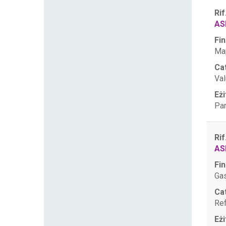
Rif
AS
Fin
Map
Ca
Val
Eżi
Par
Rif
AS
Fin
Ga
Ca
Ref
Eżi