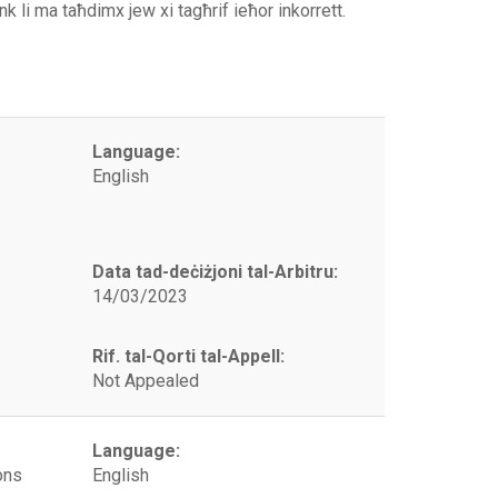
link li ma taħdimx jew xi tagħrif ieħor inkorrett.
Language:
English
Data tad-deċiżjoni tal-Arbitru:
14/03/2023
Rif. tal-Qorti tal-Appell:
Not Appealed
Language:
ons
English