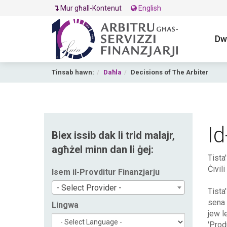
Mur għall-Kontenut
English
Dw
Tinsab hawn:
Daħla
Decisions of The Arbiter
Id
Biex issib dak li trid malajr,
agħżel minn dan li ġej:
Tista
Ċivili
Isem il-Provditur Finanzjarju
- Select Provider -
Tista'
sena 
Lingwa
jew le
'Prod