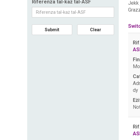
Riferenza tal-każ tal-ASF
Jekk
Grazz
Swit
Submit
Clear
Rif
AS
Fin
Mo
Ca
Ad
dy
Eżi
Not
Rif
AS