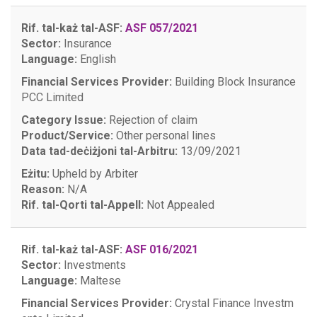
Rif. tal-każ tal-ASF:
ASF 057/2021
Sector:
Insurance
Language:
English
Financial Services Provider:
Building Block Insurance
PCC Limited
Category Issue:
Rejection of claim
Product/Service:
Other personal lines
Data tad-deċiżjoni tal-Arbitru:
13/09/2021
Eżitu:
Upheld by Arbiter
Reason:
N/A
Rif. tal-Qorti tal-Appell:
Not Appealed
Rif. tal-każ tal-ASF:
ASF 016/2021
Sector:
Investments
Language:
Maltese
Financial Services Provider:
Crystal Finance Investm