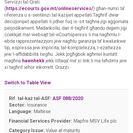
Servizzi tal-Qrati
(
https://ecourts.gov.mt/onlineservices/
) għan-numri ta'
riferenza u s-sentenzi tal-każijiet appellati.Tagħrif dwar
deċiżjonijiet appellati li jidher fuq is-sit tagħna jiġi aġġornata
perjodikament. Madankollu, dan it-tagħrif għandu dejjem jiġi
ċċekkjat mal-websajt tal-eCourtsperess li ma nagħmlu l-
ebda rappreżentazzjoni jew nagħtu garanzija ta' kwalunkwe
tip, espressa jew impliċita, tal-kompletezza, l-eżattezza
jew l-affidabbiltà tiegħu.
Jekk jogħġbok agħmel kuntatt
magħna
hawnhekk
jekk tiltaqa' ma' xi link li ma taħdimx jew
xi tagħrif ieħor inkorrett. Grazzi.
Switch to Table View
Rif. tal-każ tal-ASF:
ASF 088/2020
Sector:
Insurance
Language:
Maltese
Financial Services Provider:
Mapfre MSV Life plc
Category Issue:
Value at maturity