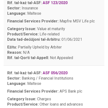
Rif. tal-każ tal-ASF:
ASF 123/2020
Sector:
Insurance
Language:
Maltese
Financial Services Provider:
Mapfre MSV Life plc
Category Issue:
Value at maturity
Product/Service:
Life-related
Data tad-deċiżjoni tal-Arbitru:
01/06/2021
Eżitu:
Partially Upheld by Arbiter
Reason:
N/A
Rif. tal-Qorti tal-Appell:
Not Appealed
Rif. tal-każ tal-ASF:
ASF 056/2020
Sector:
Banking / Financial Institutions
Language:
Maltese
Financial Services Provider:
APS Bank plc
Category Issue:
Charges
Product/Service:
Other loans and advances