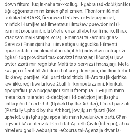
down filters' fuq in-naħa tax-xellug.
Il-ġabra tad-deċiżjonijiet
tiġi aġġornata minn żmien għal żmien. F'konformità mal-
politika tal-OAFS, fir-rigward ta' dawn id-deċiżjonijiet,
minflok l-ismijiet tal-ilmentaturi jintużaw psewdonimi (l-
ismijiet propja jinbidlu b'referenza alfabetika li ma jkollhiex
x'taqsam mal-ismijiet vera).
Il-mandat tal-Arbitru għas-
Servizzi Finanzjarji hu li jinvestiga u jiġġudika l-ilmenti
ppreżentati minn ilmentaturi eliġibbli (individwi u intrapriżi
żgħar) fuq provdituri tas-servizzi finanzjarji liċenzjati jew
awtorizzati mir-regolatur Malti tas-servizzi finanzjarji. Meta
każ jiġi referut lill-Arbitru u tinħareġ deċiżjoni, din tkun torbot
liż-żewġ partijiet.
Kull parti tista' titlob lill-Arbitru jikkjarifika
jew jikkoreġi kwalunkwe żball fil-komputazzjoni, klerikali,
tipografiku, jew nuqqasijiet simili f'temp ta' 15-il jum minn
meta tkun ittieħdet id-deċiżjoni. Id-deċiżjonijiet jistgħu
jintlaqgħu b'mod sħiħ (Upheld by the Arbiter), b'mod parzjali
(Partially Upheld by the Arbiter), jew jiġu rrifjutati (Not
upheld), u jistgħu jiġu appellati minn kwalunkwe parti.
Għar-
rigward ta' sentenzital-Qorti tal-Appelli Ċivili (Inferjuri), aħna
nirreferu għall-websajt tal-eCourts tal-Aġenzija dwar is-