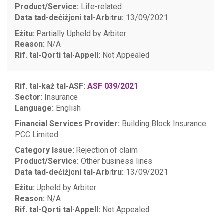
Product/Service:
Life-related
Data tad-deċiżjoni tal-Arbitru:
13/09/2021
Eżitu:
Partially Upheld by Arbiter
Reason:
N/A
Rif. tal-Qorti tal-Appell:
Not Appealed
Rif. tal-każ tal-ASF:
ASF 039/2021
Sector:
Insurance
Language:
English
Financial Services Provider:
Building Block Insurance
PCC Limited
Category Issue:
Rejection of claim
Product/Service:
Other business lines
Data tad-deċiżjoni tal-Arbitru:
13/09/2021
Eżitu:
Upheld by Arbiter
Reason:
N/A
Rif. tal-Qorti tal-Appell:
Not Appealed