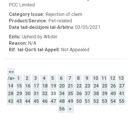
PCC Limited
Category Issue:
Rejection of claim
Product/Service:
Pet-related
Data tad-deċiżjoni tal-Arbitru:
03/05/2021
Eżitu:
Upheld by Arbiter
Reason:
N/A
Rif. tal-Qorti tal-Appell:
Not Appealed
<<
/a>
1
2
3
4
5
6
7
8
9
10
11
12
13
14
15
16
17
18
19
20
21
22
23
24
25
26
27
28
29
30
31
32
33
34
35
36
37
38
39
40
41
42
43
44
45
46
47
48
49
50
51
52
53
54
55
56
>