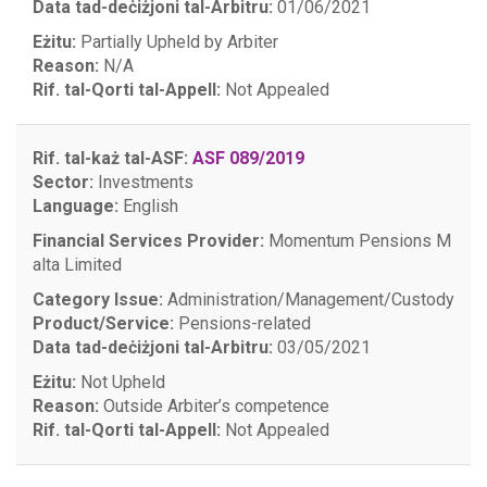
Data tad-deċiżjoni tal-Arbitru:
01/06/2021
Eżitu:
Partially Upheld by Arbiter
Reason:
N/A
Rif. tal-Qorti tal-Appell:
Not Appealed
Rif. tal-każ tal-ASF:
ASF 089/2019
Sector:
Investments
Language:
English
Financial Services Provider:
Momentum Pensions M
alta Limited
Category Issue:
Administration/Management/Custody
Product/Service:
Pensions-related
Data tad-deċiżjoni tal-Arbitru:
03/05/2021
Eżitu:
Not Upheld
Reason:
Outside Arbiter’s competence
Rif. tal-Qorti tal-Appell:
Not Appealed