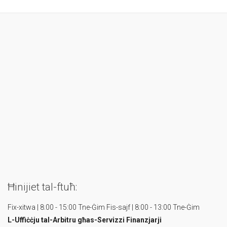
Ħinijiet tal-ftuħ:
Fix-xitwa | 8:00 - 15:00 Tne-Ġim
Fis-sajf | 8:00 - 13:00 Tne-Ġim
L-Uffiċċju tal-Arbitru
għas-Servizzi Finanzjarji