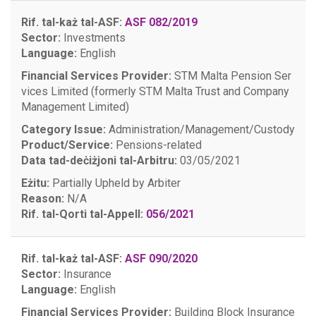
Rif. tal-każ tal-ASF:
ASF 082/2019
Sector:
Investments
Language:
English
Financial Services Provider:
STM Malta Pension Ser
vices Limited (formerly STM Malta Trust and Company
Management Limited)
Category Issue:
Administration/Management/Custody
Product/Service:
Pensions-related
Data tad-deċiżjoni tal-Arbitru:
03/05/2021
Eżitu:
Partially Upheld by Arbiter
Reason:
N/A
Rif. tal-Qorti tal-Appell:
056/2021
Rif. tal-każ tal-ASF:
ASF 090/2020
Sector:
Insurance
Language:
English
Financial Services Provider:
Building Block Insurance