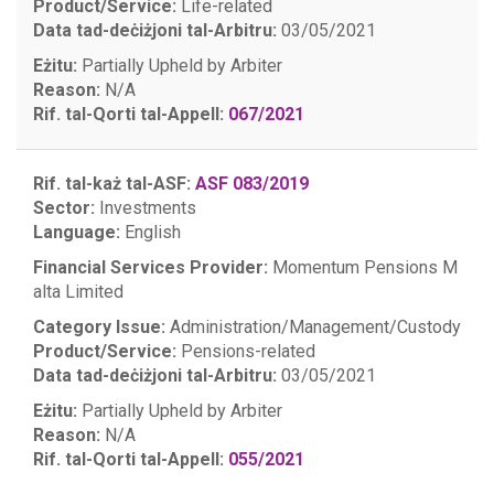
Product/Service:
Life-related
Data tad-deċiżjoni tal-Arbitru:
03/05/2021
Eżitu:
Partially Upheld by Arbiter
Reason:
N/A
Rif. tal-Qorti tal-Appell:
067/2021
Rif. tal-każ tal-ASF:
ASF 083/2019
Sector:
Investments
Language:
English
Financial Services Provider:
Momentum Pensions M
alta Limited
Category Issue:
Administration/Management/Custody
Product/Service:
Pensions-related
Data tad-deċiżjoni tal-Arbitru:
03/05/2021
Eżitu:
Partially Upheld by Arbiter
Reason:
N/A
Rif. tal-Qorti tal-Appell:
055/2021