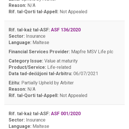
Reason:
N/A
Rif. tal-Qorti tal-Appell:
Not Appealed
Rif. tal-każ tal-ASF:
ASF 136/2020
Sector:
Insurance
Language:
Maltese
Financial Services Provider:
Mapfre MSV Life plc
Category Issue:
Value at maturity
Product/Service:
Life-related
Data tad-deċiżjoni tal-Arbitru:
06/07/2021
Eżitu:
Partially Upheld by Arbiter
Reason:
N/A
Rif. tal-Qorti tal-Appell:
Not Appealed
Rif. tal-każ tal-ASF:
ASF 001/2020
Sector:
Insurance
Language:
Maltese