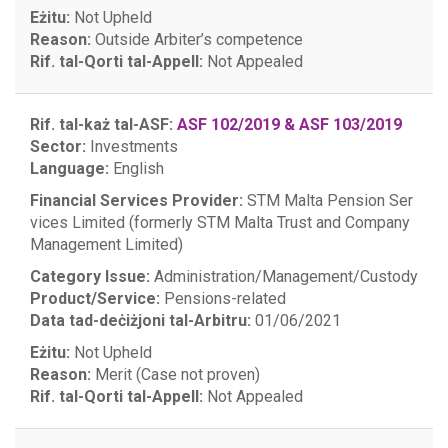
Eżitu:
Not Upheld
Reason:
Outside Arbiter’s competence
Rif. tal-Qorti tal-Appell:
Not Appealed
Rif. tal-każ tal-ASF:
ASF 102/2019 & ASF 103/2019
Sector:
Investments
Language:
English
Financial Services Provider:
STM Malta Pension Ser
vices Limited (formerly STM Malta Trust and Company
Management Limited)
Category Issue:
Administration/Management/Custody
Product/Service:
Pensions-related
Data tad-deċiżjoni tal-Arbitru:
01/06/2021
Eżitu:
Not Upheld
Reason:
Merit (Case not proven)
Rif. tal-Qorti tal-Appell:
Not Appealed