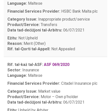
Language:
Maltese
Financial Services Provider:
HSBC Bank Malta plc
Category Issue:
Inappropriate product/service
Product/Service:
Transfers
Data tad-deċiżjoni tal-Arbitru:
06/07/2021
Eżitu:
Not Upheld
Reason:
Merit (Other)
Rif. tal-Qorti tal-Appell:
Not Appealed
Rif. tal-każ tal-ASF:
ASF 069/2020
Sector:
Insurance
Language:
Maltese
Financial Services Provider:
Citadel Insurance plc
Category Issue:
Market value
Product/Service:
Motor – Own p’holder
Data tad-deċiżjoni tal-Arbitru:
06/07/2021
Eżitu:
Upheld by Arbiter