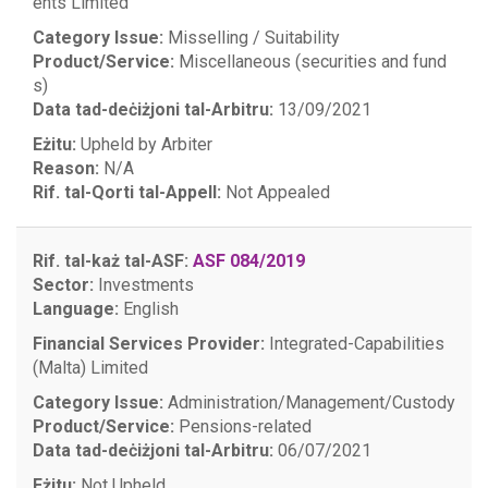
ents Limited
Category Issue:
Misselling / Suitability
Product/Service:
Miscellaneous (securities and fund
s)
Data tad-deċiżjoni tal-Arbitru:
13/09/2021
Eżitu:
Upheld by Arbiter
Reason:
N/A
Rif. tal-Qorti tal-Appell:
Not Appealed
Rif. tal-każ tal-ASF:
ASF 084/2019
Sector:
Investments
Language:
English
Financial Services Provider:
Integrated-Capabilities
(Malta) Limited
Category Issue:
Administration/Management/Custody
Product/Service:
Pensions-related
Data tad-deċiżjoni tal-Arbitru:
06/07/2021
Eżitu:
Not Upheld