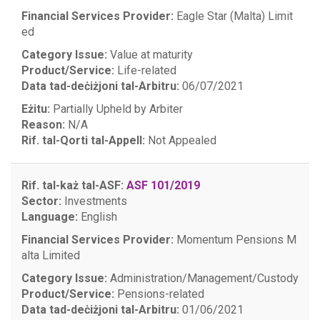
Financial Services Provider:
Eagle Star (Malta) Limit
ed
Category Issue:
Value at maturity
Product/Service:
Life-related
Data tad-deċiżjoni tal-Arbitru:
06/07/2021
Eżitu:
Partially Upheld by Arbiter
Reason:
N/A
Rif. tal-Qorti tal-Appell:
Not Appealed
Rif. tal-każ tal-ASF:
ASF 101/2019
Sector:
Investments
Language:
English
Financial Services Provider:
Momentum Pensions M
alta Limited
Category Issue:
Administration/Management/Custody
Product/Service:
Pensions-related
Data tad-deċiżjoni tal-Arbitru:
01/06/2021