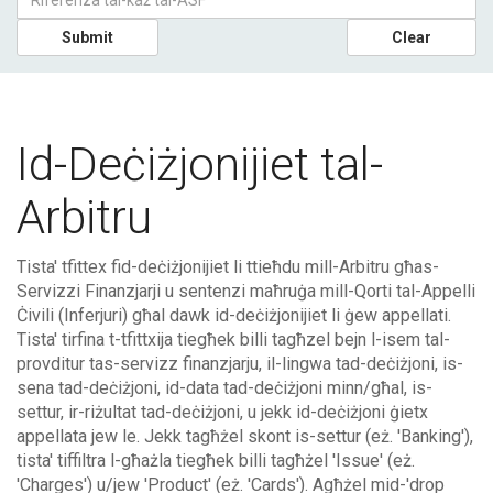
Submit
Clear
Id-Deċiżjonijiet tal-
Arbitru
Tista' tfittex fid-deċiżjonijiet li ttieħdu mill-Arbitru għas-
Servizzi Finanzjarji u sentenzi maħruġa mill-Qorti tal-Appelli
Ċivili (Inferjuri) għal dawk id-deċiżjonijiet li ġew appellati.
Tista' tirfina t-tfittxija tiegħek billi tagħzel bejn l-isem tal-
provditur tas-servizz finanzjarju, il-lingwa tad-deċiżjoni, is-
sena tad-deċiżjoni, id-data tad-deċiżjoni minn/għal, is-
settur, ir-riżultat tad-deċiżjoni, u jekk id-deċiżjoni ġietx
appellata jew le. Jekk tagħżel skont is-settur (eż. 'Banking'),
tista' tiffiltra l-għażla tiegħek billi tagħżel 'Issue' (eż.
'Charges') u/jew 'Product' (eż. 'Cards'). Agħżel mid-'drop