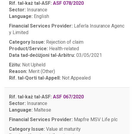
Rif. tal-każ tal-ASF:
ASF 078/2020
Sector:
Insurance
Language:
English
Financial Services Provider:
Laferla Insurance Agenc
y Limited
Category Issue:
Rejection of claim
Product/Service:
Health-related
Data tad-deċiżjoni tal-Arbitru:
03/05/2021
Eżitu:
Not Upheld
Reason:
Merit (Other)
Rif. tal-Qorti tal-Appell:
Not Appealed
Rif. tal-każ tal-ASF:
ASF 067/2020
Sector:
Insurance
Language:
Maltese
Financial Services Provider:
Mapfre MSV Life plc
Category Issue:
Value at maturity