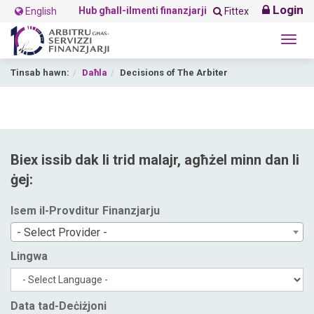
Login
Hub għall-ilmenti finanzjarji
English
Fittex
Togg
navig
Tinsab hawn:
Daħla
Decisions of The Arbiter
Biex issib dak li trid malajr, agħżel minn dan li
ġej:
Isem il-Provditur Finanzjarju
- Select Provider -
Lingwa
Data tad-Deċiżjoni